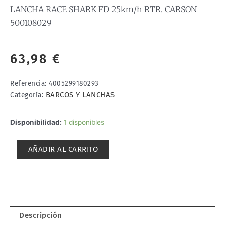
LANCHA RACE SHARK FD 25km/h RTR. CARSON
500108029
63,98
€
Referencia:
4005299180293
BARCOS Y LANCHAS
Categoría:
LANCHA
Disponibilidad:
1 disponibles
RACE
SHARK
AÑADIR AL CARRITO
FD
25km/h
RTR.
CARSON
500108029
cantidad
Descripción