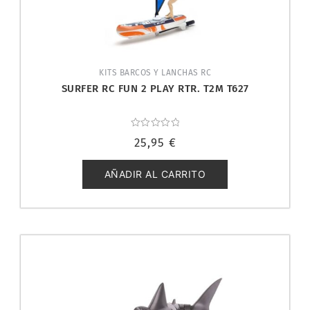
KITS BARCOS Y LANCHAS RC
SURFER RC FUN 2 PLAY RTR. T2M T627
Valorado
25,95
€
con
0
de
5
AÑADIR AL CARRITO