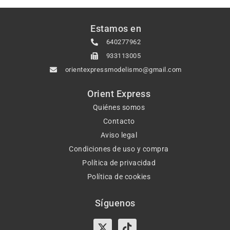
Estamos en
640277962
933113005
orientexpressmodelismo@gmail.com
Orient Express
Quiénes somos
Contacto
Aviso legal
Condiciones de uso y compra
Política de privacidad
Política de cookies
Síguenos
X-
Instagram
Tiktok
Facebook