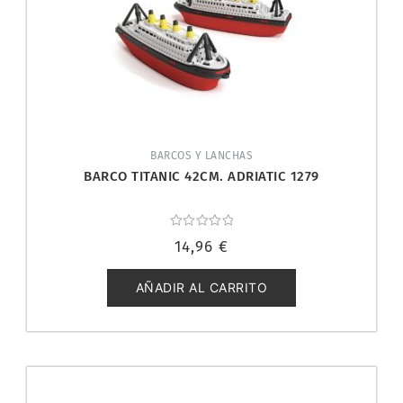
BARCOS Y LANCHAS
BARCO TITANIC 42CM. ADRIATIC 1279
Valorado
14,96
€
con
0
de
5
AÑADIR AL CARRITO