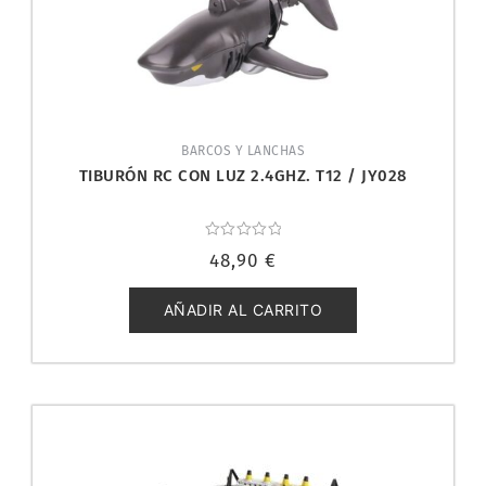
BARCOS Y LANCHAS
TIBURÓN RC CON LUZ 2.4GHZ. T12 / JY028
Valorado
48,90
€
con
0
de
5
AÑADIR AL CARRITO