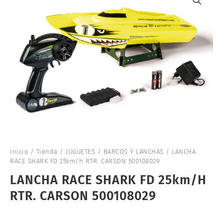
Inicio
/
Tienda
/
JUGUETES
/
BARCOS Y LANCHAS
/ LANCHA
RACE SHARK FD 25km/h RTR. CARSON 500108029
LANCHA RACE SHARK FD 25km/h
RTR. CARSON 500108029