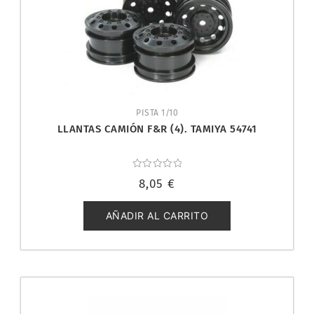
PISTA 1/10
LLANTAS CAMIÓN F&R (4). TAMIYA 54741
Valorado
8,05
€
con
0
de
5
AÑADIR AL CARRITO