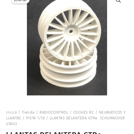
Inicio
/
Tienda
/
RADIOCONTROL
/
COCHES RC
/
NEUMATICOS Y
LLANTAS
/
PISTA 1/10
/ LLANTAS DELANTERA GTRe. SCHUMACHER
U3043