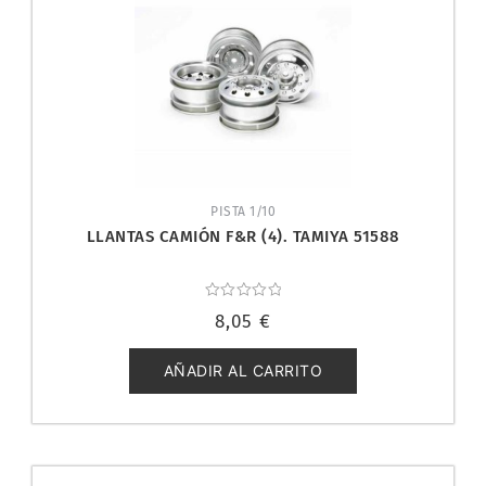
PISTA 1/10
LLANTAS CAMIÓN F&R (4). TAMIYA 51588
Valorado
8,05
€
con
0
de
5
AÑADIR AL CARRITO