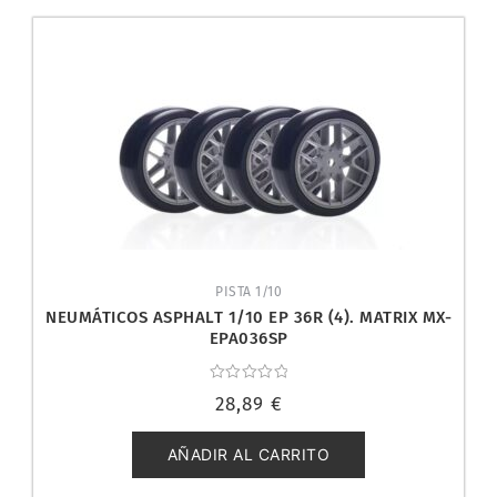
PISTA 1/10
NEUMÁTICOS ASPHALT 1/10 EP 36R (4). MATRIX MX-
EPA036SP
Valorado
28,89
€
con
0
de
5
AÑADIR AL CARRITO