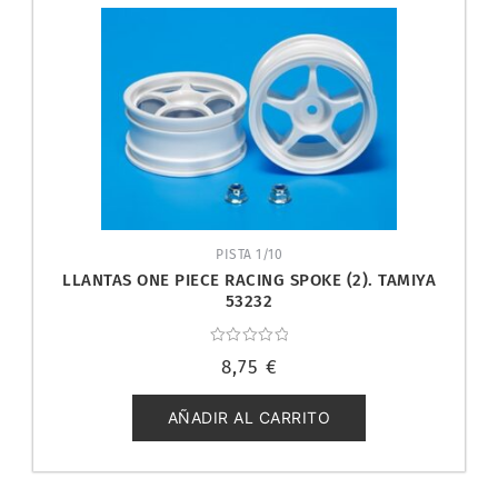
PISTA 1/10
LLANTAS ONE PIECE RACING SPOKE (2). TAMIYA
53232
Valorado
8,75
€
con
0
de
5
AÑADIR AL CARRITO