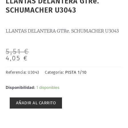
LLANTAS DELANTERA GTRe.
SCHUMACHER U3043
LLANTAS DELANTERA GTRe. SCHUMACHER U3043
El
El
5,51
€
precio
precio
4,05
€
original
actual
era:
es:
PISTA 1/10
Referencia:
U3043
Categoría:
5,51 €.
4,05 €.
LLANTAS
Disponibilidad:
1 disponibles
DELANTERA
GTRe.
AÑADIR AL CARRITO
SCHUMACHER
U3043
cantidad