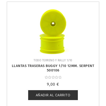
TODO TERRENO Y RALLY 1/10
LLANTAS TRASERAS BUGGY 1/10 12MM. SERPENT
500106
Valorado
9,00
€
con
0
de
5
AÑADIR AL CARRITO