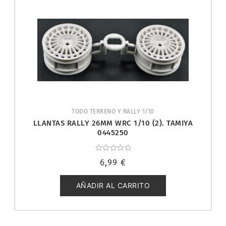
TODO TERRENO Y RALLY 1/10
LLANTAS RALLY 26MM WRC 1/10 (2). TAMIYA
0445250
Valorado
6,99
€
con
0
de
5
AÑADIR AL CARRITO