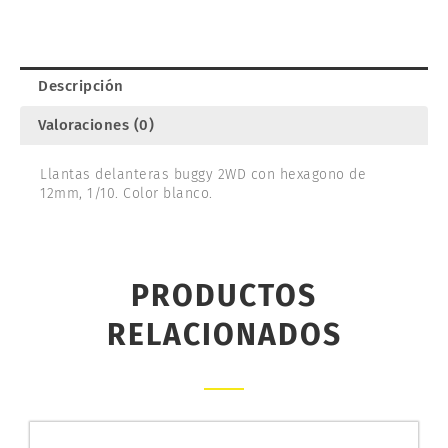
2WD.
ASSOCIATED
9690
cantidad
Descripción
Valoraciones (0)
Llantas delanteras buggy 2WD con hexagono de
12mm, 1/10. Color blanco.
PRODUCTOS
RELACIONADOS