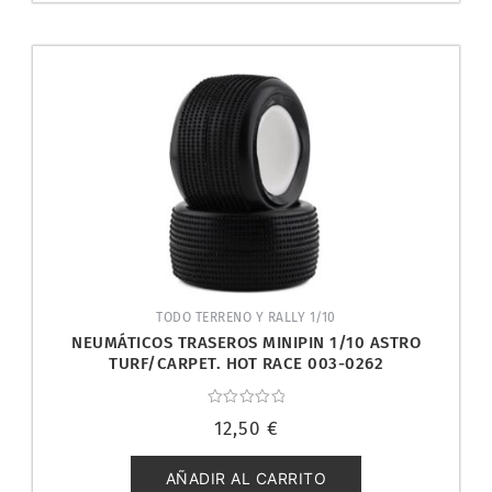
TODO TERRENO Y RALLY 1/10
NEUMÁTICOS TRASEROS MINIPIN 1/10 ASTRO
TURF/CARPET. HOT RACE 003-0262
Valorado
12,50
€
con
0
de
5
AÑADIR AL CARRITO