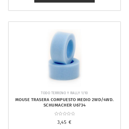
TODO TERRENO Y RALLY 1/10
MOUSE TRASERA COMPUESTO MEDIO 2WD/4WD.
SCHUMACHER U6734
Valorado
3,45
€
con
0