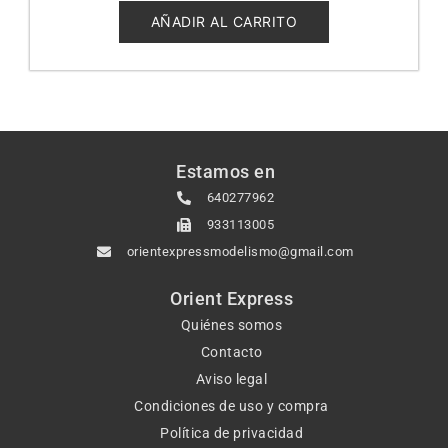
de
5
AÑADIR AL CARRITO
Estamos en
640277962
933113005
orientexpressmodelismo@gmail.com
Orient Express
Quiénes somos
Contacto
Aviso legal
Condiciones de uso y compra
Política de privacidad