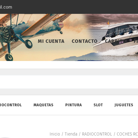
il.com
MI CUENTA
CONTACTO
CARRITO
F
IOCONTROL
MAQUETAS
PINTURA
SLOT
JUGUETES
Inicio
/
Tienda
/
RADIOCONTROL
/
COCHES RC