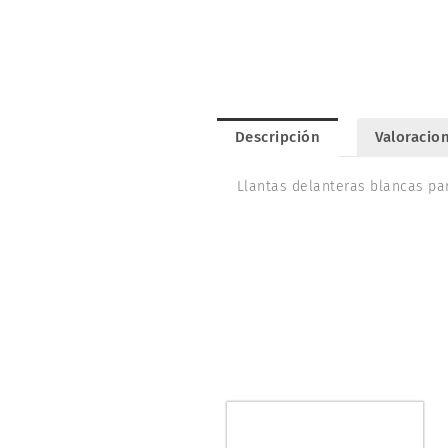
Descripción
Valoracion
Llantas delanteras blancas p