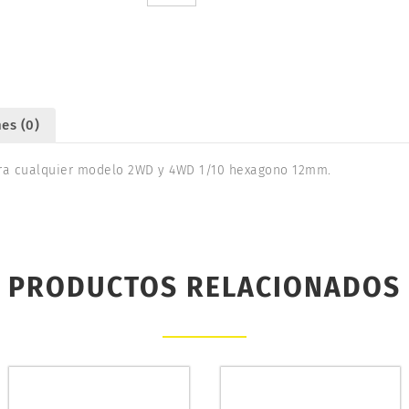
12mm.
ABSIMA
2540001
cantidad
es (0)
ara cualquier modelo 2WD y 4WD 1/10 hexagono 12mm.
PRODUCTOS RELACIONADOS