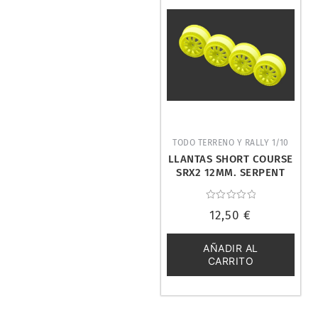
TODO TERRENO Y RALLY 1/10
LLANTAS SHORT COURSE
SRX2 12MM. SERPENT
500303
Valorado
12,50
€
con
0
de
5
AÑADIR AL
CARRITO