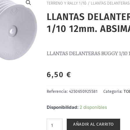
TERRENO Y RALLY 1/10
/ LLANTAS DELANTERAS
LLANTAS DELANTE
1/10 12mm. ABSIM
LLANTAS DELANTERAS BUGGY 1/10 
6,50
€
TO
Referencia:
4250650925581
Categoría:
LLANTAS
Disponibilidad:
2 disponibles
DELANTERAS
BUGGY
AÑADIR AL CARRITO
1/10