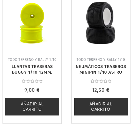
TODO TERRENO Y RALLY 1/10
TODO TERRENO Y RALLY 1/10
LLANTAS TRASERAS
NEUMÁTICOS TRASEROS
BUGGY 1/10 12MM.
MINIPIN 1/10 ASTRO
SERPENT 500106
TURF/CARPET. HOT RACE
003-0262
Valorado
Valorado
9,00
€
12,50
€
con
con
0
0
de
de
5
5
AÑADIR AL
AÑADIR AL
CARRITO
CARRITO