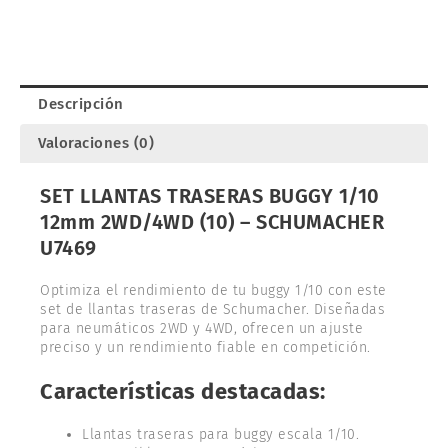
1/10
12mm
2WD/4WD
(10).
SCHUMACHER
Descripción
U7469
cantidad
Valoraciones (0)
SET LLANTAS TRASERAS BUGGY 1/10
12mm 2WD/4WD (10) – SCHUMACHER
U7469
Optimiza el rendimiento de tu buggy 1/10 con este
set de llantas traseras de Schumacher. Diseñadas
para neumáticos 2WD y 4WD, ofrecen un ajuste
preciso y un rendimiento fiable en competición.
Características destacadas:
Llantas traseras para buggy escala 1/10.