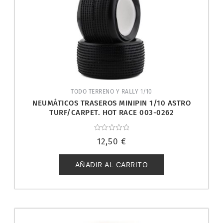
TODO TERRENO Y RALLY 1/10
NEUMÁTICOS TRASEROS MINIPIN 1/10 ASTRO
TURF/CARPET. HOT RACE 003-0262
Valorado
12,50
€
con
0
de
5
AÑADIR AL CARRITO