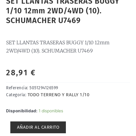
SET LLANTAS TRASERAS BUGGY
1/10 12mm 2WD/4WD (10).
SCHUMACHER U7469
SET LLANTAS TRASERAS BUGGY 1/10 12mm
2WD/4WD (10). SCHUMACHER U7469
28,91
€
Referencia:
5051294126599
TODO TERRENO Y RALLY 1/10
Categoría:
SET
Disponibilidad:
1 disponibles
LLANTAS
TRASERAS
AÑADIR AL CARRITO
BUGGY