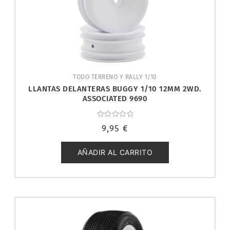
TODO TERRENO Y RALLY 1/10
LLANTAS DELANTERAS BUGGY 1/10 12MM 2WD.
ASSOCIATED 9690
Valorado
9,95
€
con
0
de
5
AÑADIR AL CARRITO