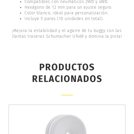
Compatibles con neumáticos 2WD y 4WD.
Hexágono de 12 mm para un ajuste seguro.
Color blanco, ideal para personalización.
Incluye 5 pares (10 unidades en total).
¡Mejora la estabilidad y el agarre de tu buggy con las
llantas traseras Schumacher U7469 y domina la pista!
PRODUCTOS
RELACIONADOS