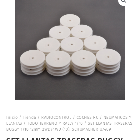
Inicio
/
Tienda
/
RADIOCONTROL
/
COCHES RC
/
NEUMATICOS Y
LLANTAS
/
TODO TERRENO Y RALLY 1/10
/ SET LLANTAS TRASERAS
BUGGY 1/10 12mm 2WD/4WD (10). SCHUMACHER U7469