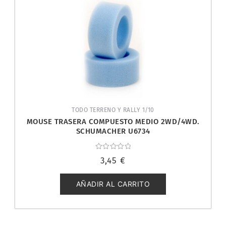
TODO TERRENO Y RALLY 1/10
MOUSE TRASERA COMPUESTO MEDIO 2WD/4WD.
SCHUMACHER U6734
Valorado
3,45
€
con
0
de
5
AÑADIR AL CARRITO