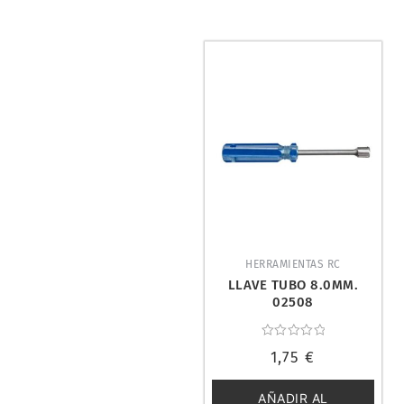
HERRAMIENTAS RC
LLAVE TUBO 8.0MM.
02508
Valorado
1,75
€
con
0
de
5
AÑADIR AL