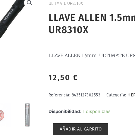
ULTIMATE UR8310X
LLAVE ALLEN 1.5m
UR8310X
LLAVE ALLEN 1.5mm. ULTIMATE UR8
12,50
€
HE
Referencia:
8435127302553
Categoría:
LLAVE
Disponibilidad:
1 disponibles
ALLEN
1.5mm.
AÑADIR AL CARRITO
ULTIMATE