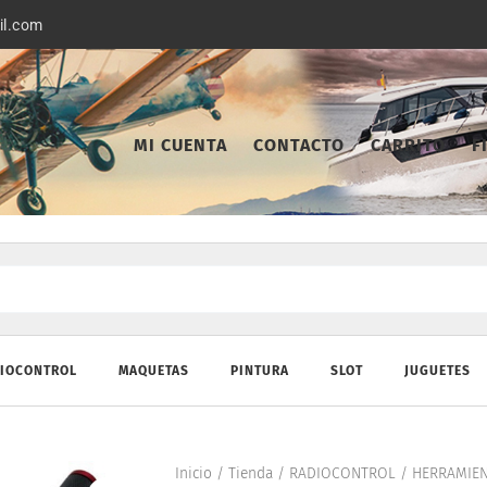
il.com
MI CUENTA
CONTACTO
CARRITO
F
IOCONTROL
MAQUETAS
PINTURA
SLOT
JUGUETES
Inicio
/
Tienda
/
RADIOCONTROL
/
HERRAMIEN