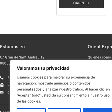
CARRITO
Estamos en
Orient Expr
C/ Gran de Sant Andreu 12,
Quiénes somo
08030 – Barcelona España
Contacto
Valoramos tu privacidad
Aviso legal
Usamos cookies para mejorar su experiencia de
640277962
Condiciones d
navegación, mostrarle anuncios o contenidos
933113005
Política de pr
personalizados y analizar nuestro tráfico. Al hacer clic en
orientexpressmodelismo@gmail.com
Política de co
“Aceptar todo” usted da su consentimiento a nuestro uso
de las cookies.