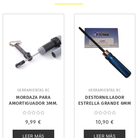
HERRAMIENTAS RC
HERRAMIENTAS RC
MORDAZA PARA
DESTORNILLADOR
AMORTIGUADOR 3MM.
ESTRELLA GRANDE 6MM
FASTRAX FAST665
(PHILIPS). TITAN 13502
Valorado
Valorado
9,99
€
10,90
€
con
con
0
0
de
de
5
5
LEER MÁS
LEER MÁS