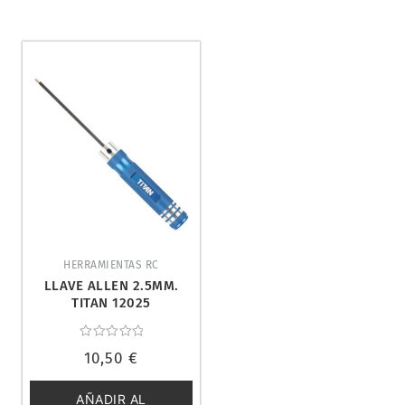
HERRAMIENTAS RC
LLAVE ALLEN 2.5MM.
TITAN 12025
Valorado
10,50
€
con
0
de
5
AÑADIR AL