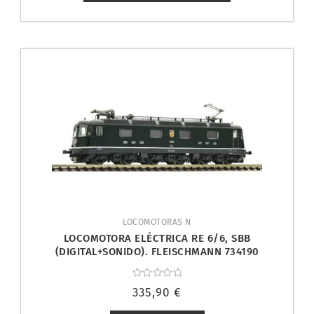
LOCOMOTORAS N
LOCOMOTORA ELÉCTRICA RE 6/6, SBB
(DIGITAL+SONIDO). FLEISCHMANN 734190
Valorado
335,90
€
con
0
de