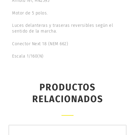
Arnold ref, HN2595
Motor de 5 polos.
Luces delanteras y traseras reversibles según el
sentido de la marcha.
Conector Next 18 (NEM 662)
Escala 1/160(N)
PRODUCTOS
RELACIONADOS