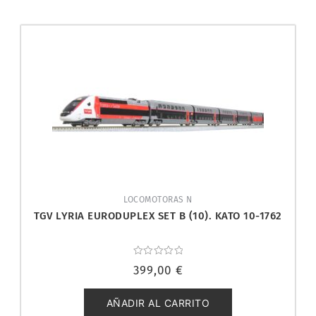
LOCOMOTORAS N
TGV LYRIA EURODUPLEX SET B (10). KATO 10-1762
Valorado
399,00
€
con
0
de
5
AÑADIR AL CARRITO