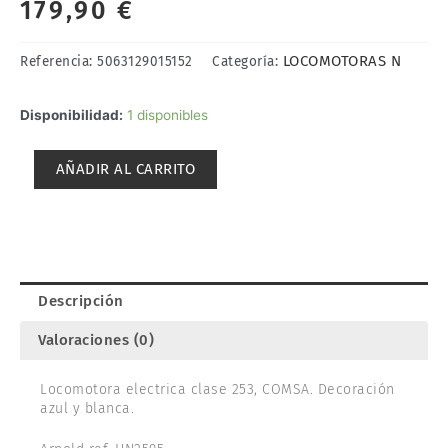
179,90
€
LOCOMOTORAS N
Referencia:
5063129015152
Categoría:
LOCOMOTORA
Disponibilidad:
1 disponibles
ELECTRICA
CLASE
AÑADIR AL CARRITO
253,
COMSA.
ARNOLD
HN2595
cantidad
Descripción
Valoraciones (0)
Locomotora electrica clase 253, COMSA. Decoración
azul y blanca.