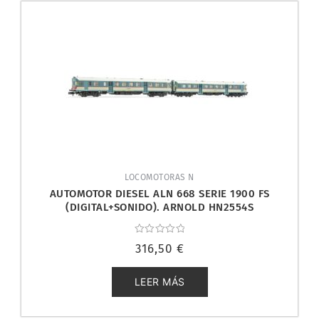
LOCOMOTORAS N
AUTOMOTOR DIESEL ALN 668 SERIE 1900 FS
(DIGITAL+SONIDO). ARNOLD HN2554S
Valorado
316,50
€
con
0
de
5
LEER MÁS