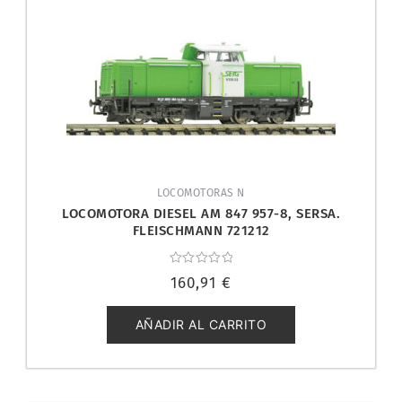
LOCOMOTORAS N
LOCOMOTORA DIESEL AM 847 957-8, SERSA.
FLEISCHMANN 721212
Valorado
160,91
€
con
0
de
5
AÑADIR AL CARRITO