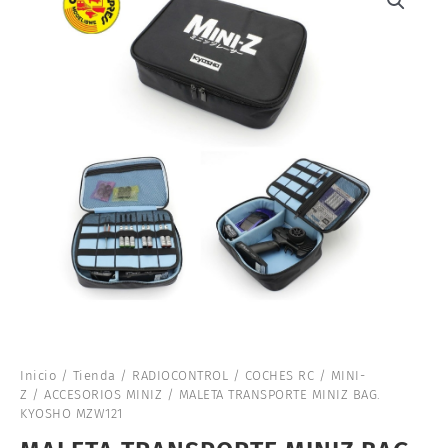
Inicio
/
Tienda
/
RADIOCONTROL
/
COCHES RC
/
MINI-
Z
/
ACCESORIOS MINIZ
/ MALETA TRANSPORTE MINIZ BAG.
KYOSHO MZW121