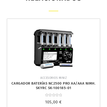
ACCESORIOS MINIZ
CARGADOR BATERÍAS NC2500 PRO AA/AAA NIMH.
SKYRC SK-100185-01
Valorado
105,00
€
con
0