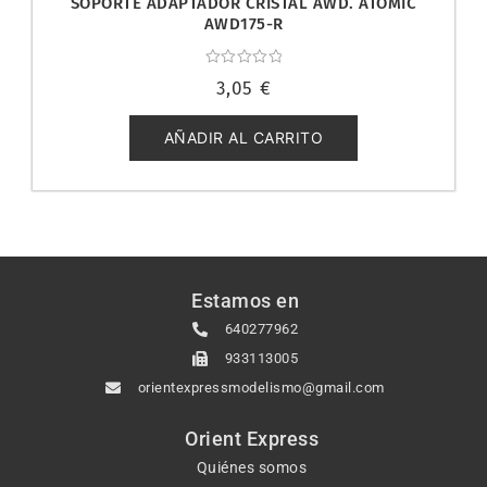
SOPORTE ADAPTADOR CRISTAL AWD. ATOMIC
AWD175-R
Valorado
3,05
€
con
0
de
5
AÑADIR AL CARRITO
Estamos en
640277962
933113005
orientexpressmodelismo@gmail.com
Orient Express
Quiénes somos