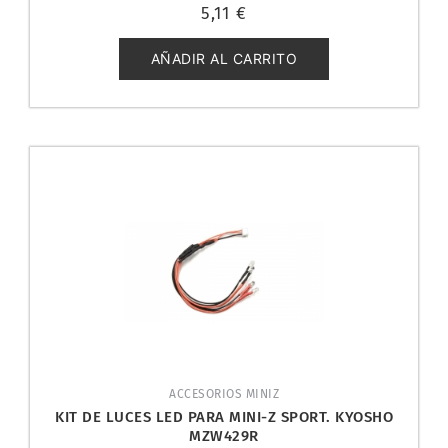
Valorado
5,11
€
con
0
de
5
AÑADIR AL CARRITO
ACCESORIOS MINIZ
KIT DE LUCES LED PARA MINI-Z SPORT. KYOSHO
MZW429R