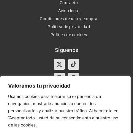
Contacto
Aviso legal
Condiciones de uso y compra
Política de privacidad
Política de cookies
Síguenos
X-
Instagram
Tiktok
Facebook
twitter
Valoramos tu privacidad
Usamos cookies para mejorar su experiencia de
navegación, mostrarle anuncios o contenidos
Horario:
Lun-Vie de 10:00-13:30 y 17:00-20:00 – Sáb de
personalizados y analizar nuestro tráfico. Al hacer clic en
10:00-13:30
“Aceptar todo” usted da su consentimiento a nuestro uso
de las cookies.
Orient Express | Copyright 2021 © Todos los derechos
reservados.