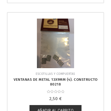
ESCOTILLAS Y COMPUERTAS
VENTANAS DE METAL 13X9MM (4). CONSTRUCTO
80218
Valorado
2,50
€
con
0
de
5
AÑADIR AL CARRITO