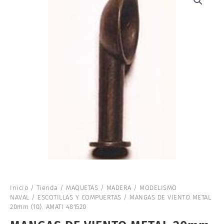
Inicio
/
Tienda
/
MAQUETAS
/
MADERA
/
MODELISMO
NAVAL
/
ESCOTILLAS Y COMPUERTAS
/ MANGAS DE VIENTO METAL
20mm (10). AMATI 481520