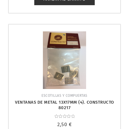
ESCOTILLAS Y COMPUERTAS
VENTANAS DE METAL 13X17MM (4). CONSTRUCTO
80217
Valorado
2,50
€
con