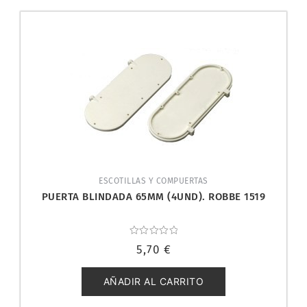
ESCOTILLAS Y COMPUERTAS
PUERTA BLINDADA 65MM (4UND). ROBBE 1519
Valorado
5,70
€
con
0
de
5
AÑADIR AL CARRITO