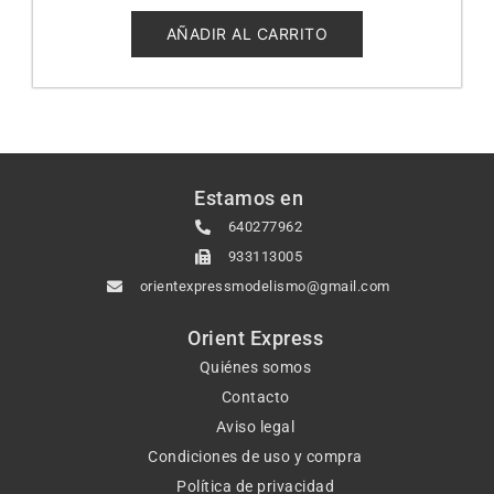
0
de
5
AÑADIR AL CARRITO
Estamos en
640277962
933113005
orientexpressmodelismo@gmail.com
Orient Express
Quiénes somos
Contacto
Aviso legal
Condiciones de uso y compra
Política de privacidad