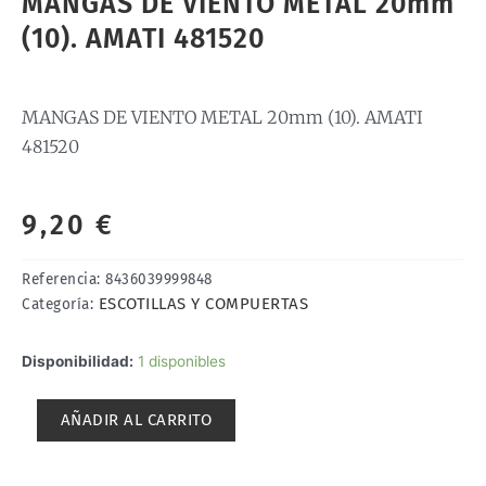
MANGAS DE VIENTO METAL 20mm
(10). AMATI 481520
MANGAS DE VIENTO METAL 20mm (10). AMATI
481520
9,20
€
Referencia:
8436039999848
ESCOTILLAS Y COMPUERTAS
Categoría:
MANGAS
Disponibilidad:
1 disponibles
DE
VIENTO
AÑADIR AL CARRITO
METAL
20mm
(10).