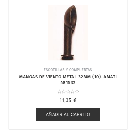
ESCOTILLAS Y COMPUERTAS
MANGAS DE VIENTO METAL 32MM (10). AMATI
481532
Valorado
11,35
€
con
0
de
5
AÑADIR AL CARRITO