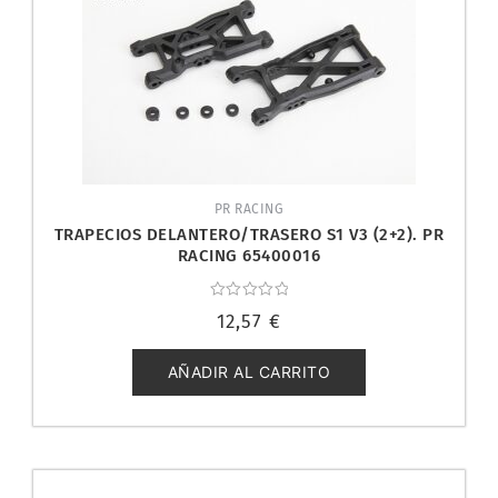
PR RACING
TRAPECIOS DELANTERO/TRASERO S1 V3 (2+2). PR
RACING 65400016
Valorado
12,57
€
con
0
de
5
AÑADIR AL CARRITO