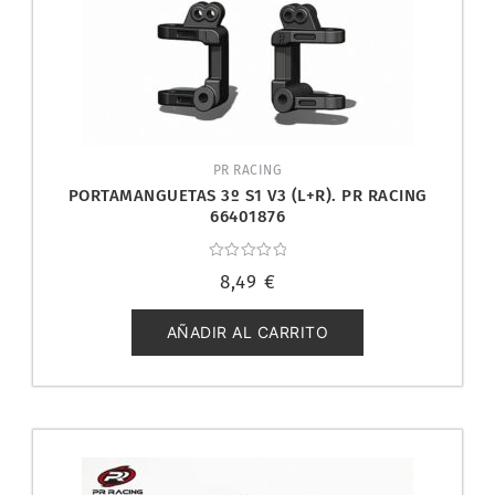
PR RACING
PORTAMANGUETAS 3º S1 V3 (L+R). PR RACING
66401876
Valorado
8,49
€
con
0
de
5
AÑADIR AL CARRITO