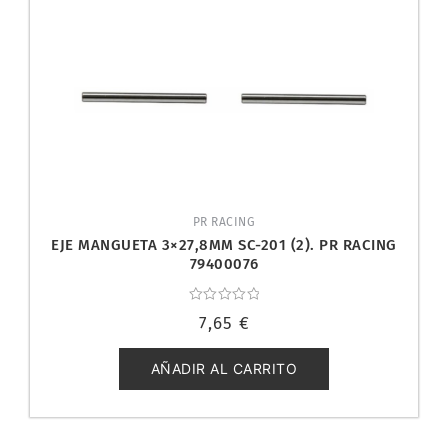
PR RACING
EJE MANGUETA 3×27,8MM SC-201 (2). PR RACING
79400076
Valorado
7,65
€
con
0
de
5
AÑADIR AL CARRITO