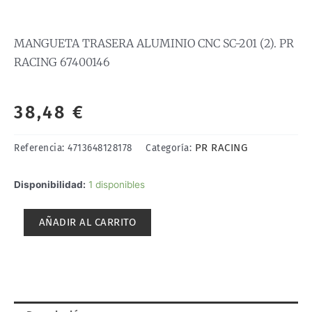
MANGUETA TRASERA ALUMINIO CNC SC-201 (2). PR
RACING 67400146
38,48
€
PR RACING
Referencia:
4713648128178
Categoría:
MANGUETA
Disponibilidad:
1 disponibles
TRASERA
ALUMINIO
AÑADIR AL CARRITO
CNC
SC-
201
(2).
PR
RACING