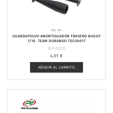
XB2 XB4
GUARDAPOLVO AMORTIGUADOR TRASERO BUGGY
1/10. TEAM DURANGO TD330017
Valorado
4,01
€
con
0
de
5
AÑADIR AL CARRITO