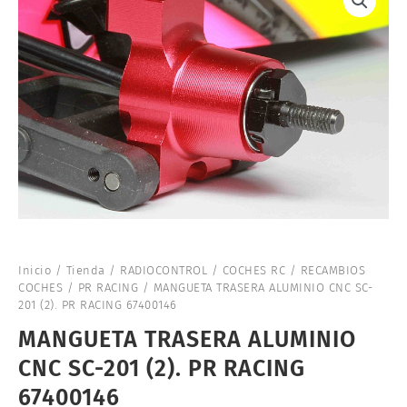
Inicio
/
Tienda
/
RADIOCONTROL
/
COCHES RC
/
RECAMBIOS
COCHES
/
PR RACING
/ MANGUETA TRASERA ALUMINIO CNC SC-
201 (2). PR RACING 67400146
MANGUETA TRASERA ALUMINIO
CNC SC-201 (2). PR RACING
67400146