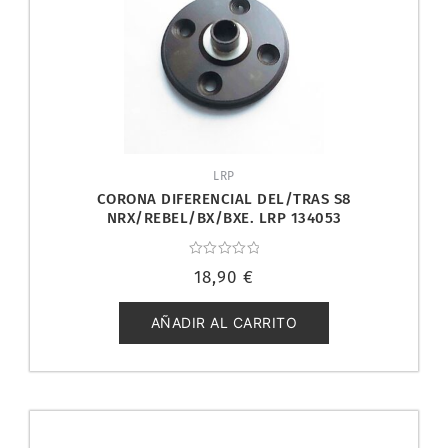
LRP
CORONA DIFERENCIAL DEL/TRAS S8
NRX/REBEL/BX/BXE. LRP 134053
Valorado
18,90
€
con
0
de
5
AÑADIR AL CARRITO