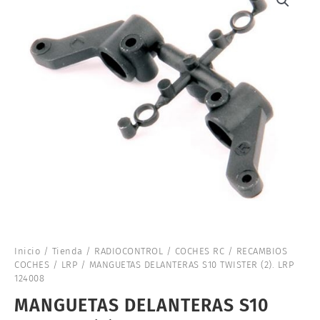
Inicio
/
Tienda
/
RADIOCONTROL
/
COCHES RC
/
RECAMBIOS
COCHES
/
LRP
/ MANGUETAS DELANTERAS S10 TWISTER (2). LRP
124008
MANGUETAS DELANTERAS S10