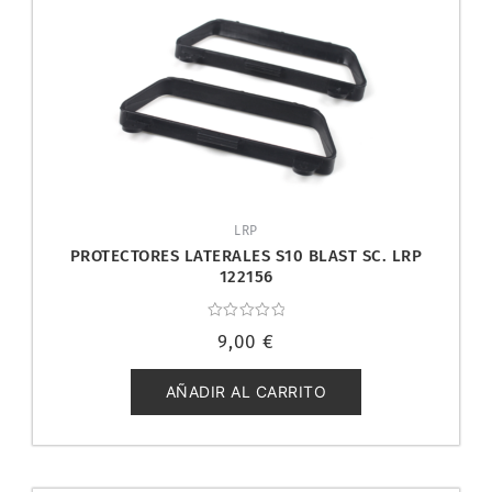
LRP
PROTECTORES LATERALES S10 BLAST SC. LRP
122156
Valorado
9,00
€
con
0
de
5
AÑADIR AL CARRITO