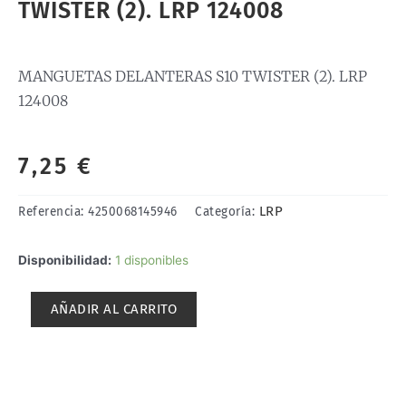
TWISTER (2). LRP 124008
MANGUETAS DELANTERAS S10 TWISTER (2). LRP
124008
7,25
€
LRP
Referencia:
4250068145946
Categoría:
MANGUETAS
Disponibilidad:
1 disponibles
DELANTERAS
S10
AÑADIR AL CARRITO
TWISTER
(2).
LRP
124008
cantidad