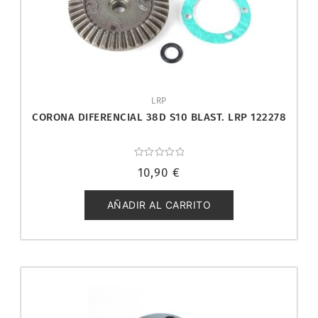
LRP
CORONA DIFERENCIAL 38D S10 BLAST. LRP 122278
Valorado
10,90
€
con
0
de
5
AÑADIR AL CARRITO