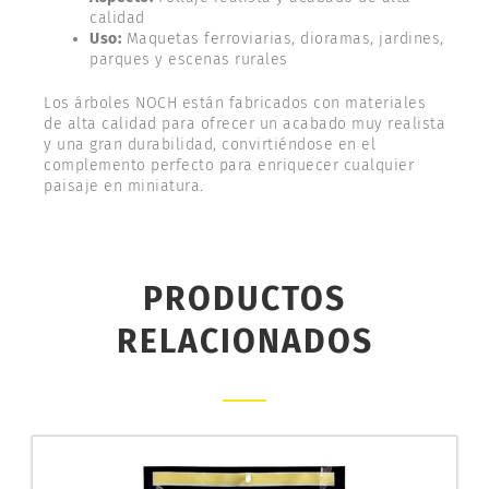
calidad
Uso:
Maquetas ferroviarias, dioramas, jardines,
parques y escenas rurales
Los árboles NOCH están fabricados con materiales
de alta calidad para ofrecer un acabado muy realista
y una gran durabilidad, convirtiéndose en el
complemento perfecto para enriquecer cualquier
paisaje en miniatura.
PRODUCTOS
RELACIONADOS