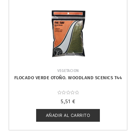
VEGETACION
FLOCADO VERDE OTOÑO. WOODLAND SCENICS T44
Valorado
5,51
€
con
0
de
5
AÑADIR AL CARRITO