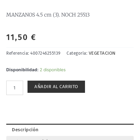
MANZANOS 4.5 cm (3). NOCH 25513
11,50
€
VEGETACION
Referencia:
4007246255139
Categoría:
MANZANOS
Disponibilidad:
2 disponibles
4.5
cm
AÑADIR AL CARRITO
(3).
NOCH
25513
cantidad
Descripción