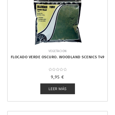
VEGETACION
FLOCADO VERDE OSCURO. WOODLAND SCENICS T49
Valorado
9,95
€
con
0
de
5
LEER MÁS