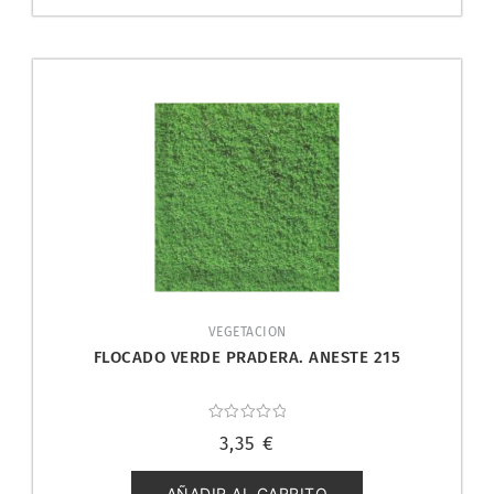
VEGETACION
FLOCADO VERDE PRADERA. ANESTE 215
Valorado
3,35
€
con
0
de
5
AÑADIR AL CARRITO