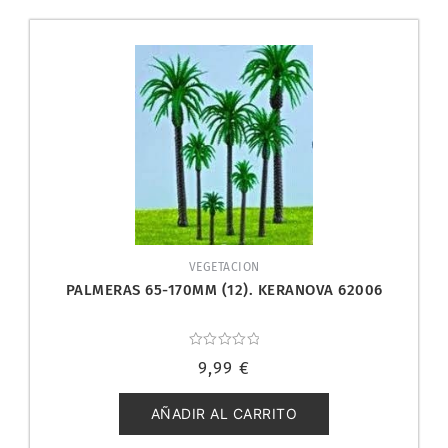
VEGETACION
PALMERAS 65-170MM (12). KERANOVA 62006
Valorado
9,99
€
con
0
de
5
AÑADIR AL CARRITO