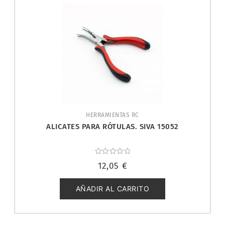
HERRAMIENTAS RC
ALICATES PARA RÓTULAS. SIVA 15052
Valorado
12,05
€
con
0
de
5
AÑADIR AL CARRITO