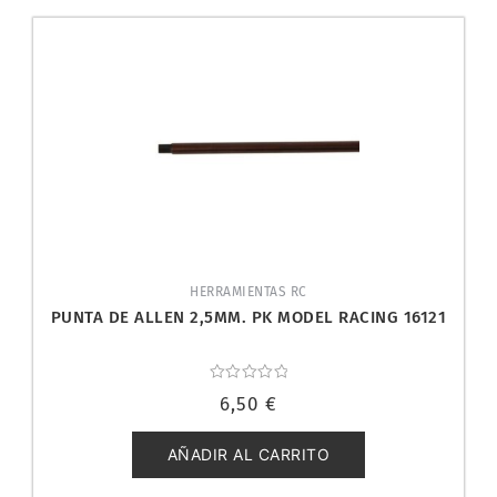
HERRAMIENTAS RC
PUNTA DE ALLEN 2,5MM. PK MODEL RACING 16121
Valorado
6,50
€
con
0
de
5
AÑADIR AL CARRITO