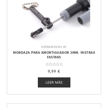
HERRAMIENTAS RC
MORDAZA PARA AMORTIGUADOR 3MM. FASTRAX
FAST665
Valorado
9,99
€
con
0
de
5
LEER MÁS