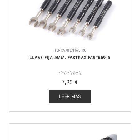
HERRAMIENTAS RC
LLAVE FIJA 5MM. FASTRAX FAST669-5
Valorado
7,99
€
con
0
de
5
LEER MÁS