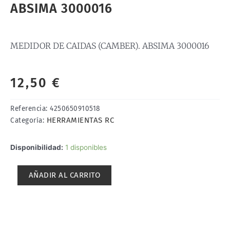
ABSIMA 3000016
MEDIDOR DE CAIDAS (CAMBER). ABSIMA 3000016
12,50
€
Referencia:
4250650910518
HERRAMIENTAS RC
Categoría:
MEDIDOR
Disponibilidad:
1 disponibles
DE
CAIDAS
AÑADIR AL CARRITO
(CAMBER).
ABSIMA
3000016
cantidad