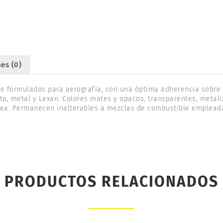
62041
cantidad
es (0)
te formulados para aerografía, con una óptima adherencia sobre 
nato, metal y Lexan. Colores mates y opacos, transparentes, metali
línea. Permanecen inalterables a mezclas de combustible empleada
PRODUCTOS RELACIONADOS