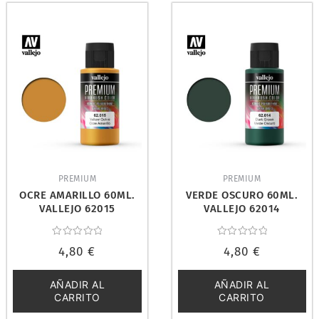
PREMIUM
PREMIUM
OCRE AMARILLO 60ML.
VERDE OSCURO 60ML.
VALLEJO 62015
VALLEJO 62014
Valorado
Valorado
4,80
€
4,80
€
con
con
0
0
de
de
5
5
AÑADIR AL
AÑADIR AL
CARRITO
CARRITO