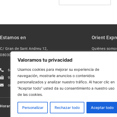
Estamos en
Orient Expr
C/ Gran de Sant Andreu 12,
Quiénes somo
08030 – Barcelona España
Contacto
Valoramos tu privacidad
Aviso legal
Usamos cookies para mejorar su experiencia de
640277962
Condiciones d
navegación, mostrarle anuncios o contenidos
933113005
Política de pr
personalizados y analizar nuestro tráfico. Al hacer clic en
orientexpressmodelismo@gmail.com
Política de co
“Aceptar todo” usted da su consentimiento a nuestro uso
de las cookies.
Horario:
Lun-Vie de 10:00-13:30 y 17:00-20:00 – Sáb de 10:00-13:3
Personalizar
Rechazar todo
Aceptar todo