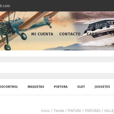
il.com
MI CUENTA
CONTACTO
CARRITO
F
IOCONTROL
MAQUETAS
PINTURA
SLOT
JUGUETES
Inicio
/
Tienda
/
PINTURA
/
PINTURAS
/
VALLE