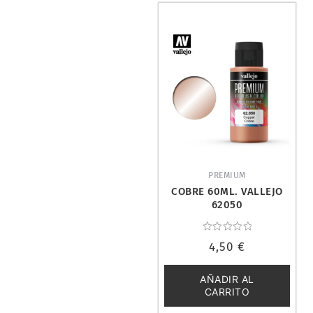
PREMIUM
COBRE 60ML. VALLEJO
62050
Valorado
4,50
€
con
0
de
5
AÑADIR AL
CARRITO