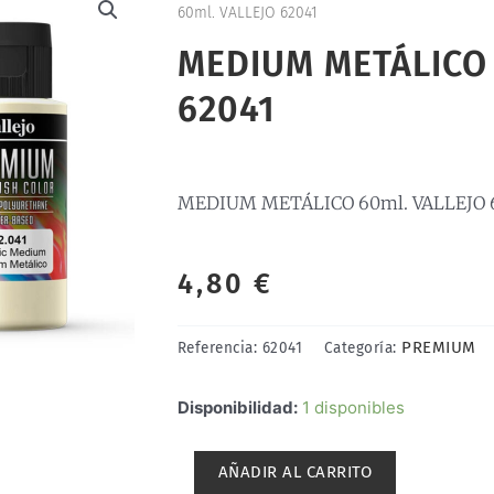
60ml. VALLEJO 62041
MEDIUM METÁLICO 
62041
MEDIUM METÁLICO 60ml. VALLEJO 
4,80
€
PREMIUM
Referencia:
62041
Categoría:
MEDIUM
Disponibilidad:
1 disponibles
METÁLICO
60ml.
AÑADIR AL CARRITO
VALLEJO