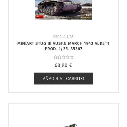
ESCALA 1/35
MINIART STUG III AUSF.G MARCH 1943 ALKETT
PROD. 1/35. 35367
Valorado
68,90
€
con
0
de
5
AÑADIR AL CARRITO