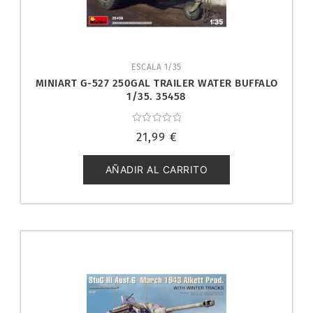
ESCALA 1/35
MINIART G-527 250GAL TRAILER WATER BUFFALO
1/35. 35458
Valorado
21,99
€
con
0
de
5
AÑADIR AL CARRITO