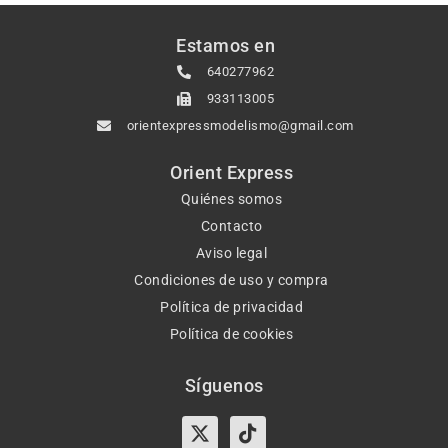
Estamos en
640277962
933113005
orientexpressmodelismo@gmail.com
Orient Express
Quiénes somos
Contacto
Aviso legal
Condiciones de uso y compra
Política de privacidad
Política de cookies
Síguenos
X-
Instagram
Tiktok
Facebook
twitter