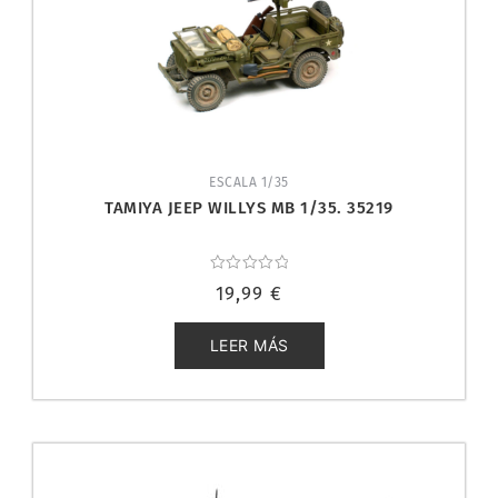
ESCALA 1/35
TAMIYA JEEP WILLYS MB 1/35. 35219
Valorado
19,99
€
con
0
de
5
LEER MÁS