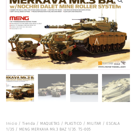
Inicio
/
Tienda
/
MAQUETAS
/
PLASTICO
/
MILITAR
/
ESCALA
1/35
/ MENG MERKAVA Mk.3 BAZ 1/35. TS-005