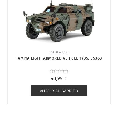
ESCALA 1/35
TAMIYA LIGHT ARMORED VEHICLE 1/35. 35368
Valorado
40,95
€
con
0
de
5
AÑADIR AL CARRITO