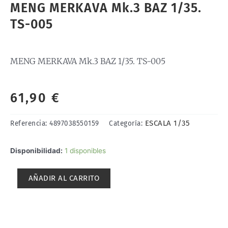
MENG MERKAVA Mk.3 BAZ 1/35.
TS-005
MENG MERKAVA Mk.3 BAZ 1/35. TS-005
61,90
€
ESCALA 1/35
Referencia:
4897038550159
Categoría:
MENG
Disponibilidad:
1 disponibles
MERKAVA
Mk.3
AÑADIR AL CARRITO
BAZ
1/35.
TS-
005