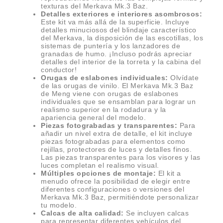
texturas del Merkava Mk.3 Baz.
Detalles exteriores e interiores asombrosos:
Este kit va más allá de la superficie. Incluye
detalles minuciosos del blindaje característico
del Merkava, la disposición de las escotillas, los
sistemas de puntería y los lanzadores de
granadas de humo. ¡Incluso podrás apreciar
detalles del interior de la torreta y la cabina del
conductor!
Orugas de eslabones individuales:
Olvídate
de las orugas de vinilo. El Merkava Mk.3 Baz
de Meng viene con orugas de eslabones
individuales que se ensamblan para lograr un
realismo superior en la rodadura y la
apariencia general del modelo.
Piezas fotograbadas y transparentes:
Para
añadir un nivel extra de detalle, el kit incluye
piezas fotograbadas para elementos como
rejillas, protectores de luces y detalles finos.
Las piezas transparentes para los visores y las
luces completan el realismo visual.
Múltiples opciones de montaje:
El kit a
menudo ofrece la posibilidad de elegir entre
diferentes configuraciones o versiones del
Merkava Mk.3 Baz, permitiéndote personalizar
tu modelo.
Calcas de alta calidad:
Se incluyen calcas
para representar diferentes vehículos del