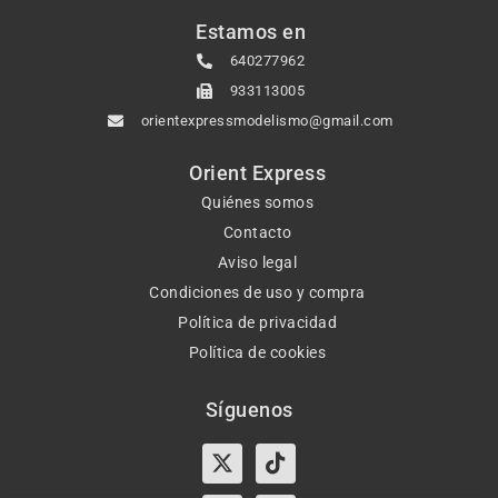
Estamos en
640277962
933113005
orientexpressmodelismo@gmail.com
Orient Express
Quiénes somos
Contacto
Aviso legal
Condiciones de uso y compra
Política de privacidad
Política de cookies
Síguenos
X-
Instagram
Tiktok
Facebook
twitter