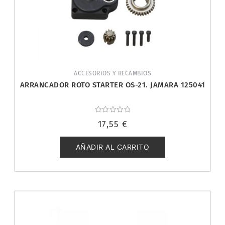
ACCESORIOS Y RECAMBIOS
ARRANCADOR ROTO STARTER OS-21. JAMARA 125041
Valorado
17,55
€
con
0
de
5
AÑADIR AL CARRITO