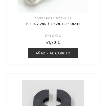
ACCESORIOS Y RECAMBIOS
BIELA Z.28R / ZR.28. LRP 38231
Valorado
41,90
€
con
0
de
5
AÑADIR AL CARRITO