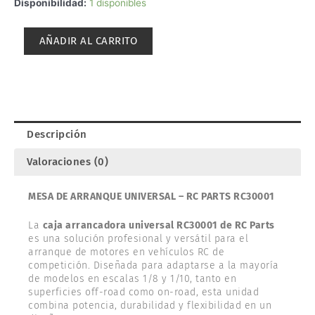
MESA
Disponibilidad:
1 disponibles
DE
ARRANQUE
AÑADIR AL CARRITO
UNIVERSAL.
RCPARTS
RC30001
cantidad
Descripción
Valoraciones (0)
MESA DE ARRANQUE UNIVERSAL – RC PARTS RC30001
La
caja arrancadora universal RC30001 de RC Parts
es una solución profesional y versátil para el
arranque de motores en vehículos RC de
competición. Diseñada para adaptarse a la mayoría
de modelos en escalas 1/8 y 1/10, tanto en
superficies off-road como on-road, esta unidad
combina potencia, durabilidad y flexibilidad en un