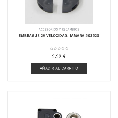
ACCESORIOS Y RECAMBIOS
EMBRAGUE 2ª VELOCIDAD. JAMARA 503525
Valorado
9,99
€
con
0
de
5
AÑADIR AL CARRITO