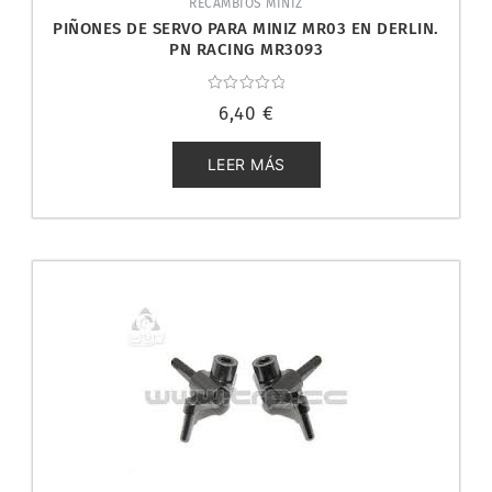
RECAMBIOS MINIZ
PIÑONES DE SERVO PARA MINIZ MR03 EN DERLIN.
PN RACING MR3093
Valorado
6,40
€
con
0
de
5
LEER MÁS