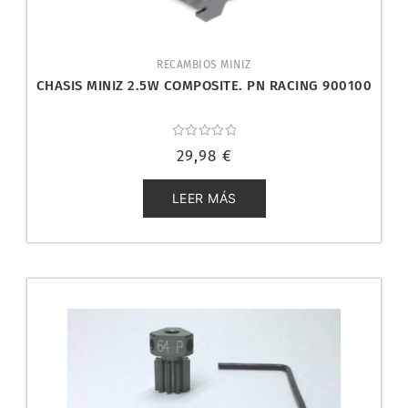
RECAMBIOS MINIZ
CHASIS MINIZ 2.5W COMPOSITE. PN RACING 900100
Valorado
29,98
€
con
0
de
5
LEER MÁS