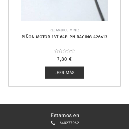
RECAMBIOS MINIZ
PIÑON MOTOR 13T 64P. PN RACING 426413
Valorado
7,80
€
con
0
de
5
LEER MÁS
Estamos en
640277962