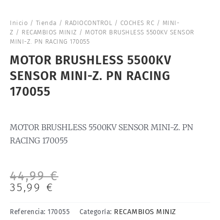
Inicio
/
Tienda
/
RADIOCONTROL
/
COCHES RC
/
MINI-
Z
/
RECAMBIOS MINIZ
/ MOTOR BRUSHLESS 5500KV SENSOR
MINI-Z. PN RACING 170055
MOTOR BRUSHLESS 5500KV
SENSOR MINI-Z. PN RACING
170055
MOTOR BRUSHLESS 5500KV SENSOR MINI-Z. PN
RACING 170055
El
El
44,99
€
precio
precio
35,99
€
original
actual
era:
es:
RECAMBIOS MINIZ
Referencia:
170055
Categoría:
44,99 €.
35,99 €.