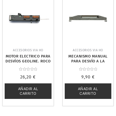
ACCESORIOS VIA HO
ACCESORIOS VIA HO
MOTOR ELECTRICO PARA
MECANISMO MANUAL
DESVÍOS GEOLINE. ROCO
PARA DESVÍO A LA
61195
IZQUIERDA. ROCO 40297
Valorado
Valorado
26,20
€
9,90
€
con
con
0
0
de
de
5
5
AÑADIR AL
AÑADIR AL
CARRITO
CARRITO