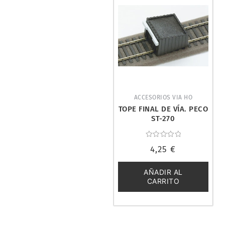
ACCESORIOS VIA HO
TOPE FINAL DE VÍA. PECO
ST-270
Valorado
4,25
€
con
0
de
5
AÑADIR AL
CARRITO