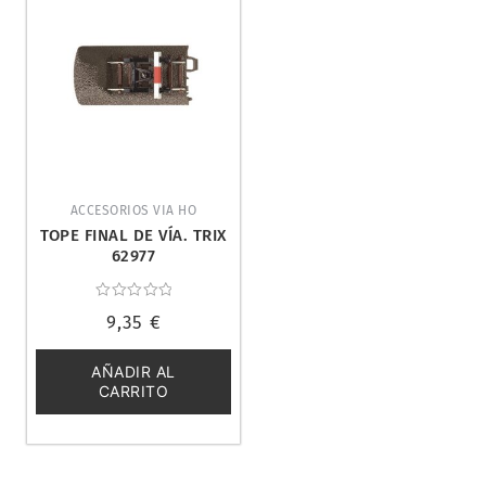
ACCESORIOS VIA HO
TOPE FINAL DE VÍA. TRIX
62977
Valorado
9,35
€
con
0
de
5
AÑADIR AL
CARRITO