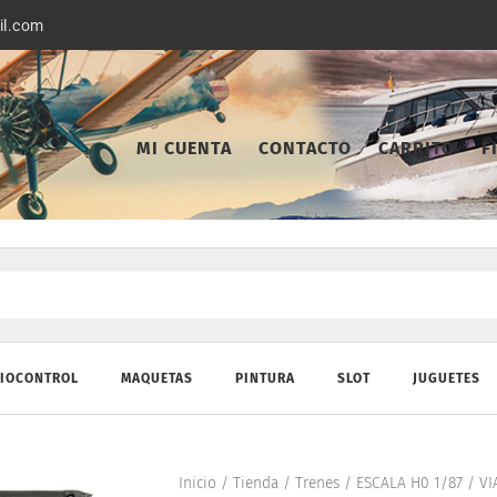
il.com
MI CUENTA
CONTACTO
CARRITO
F
IOCONTROL
MAQUETAS
PINTURA
SLOT
JUGUETES
Inicio
/
Tienda
/
Trenes
/
ESCALA H0 1/87
/
VI