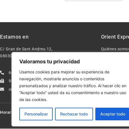
Estamos en
Orient Expr
C/ Gran de Sant Andreu 12,
Quiénes somo
08030 – Barcelona España
Contacto
Valoramos tu privacidad
Aviso legal
Usamos cookies para mejorar su experiencia de
640277962
Condiciones d
navegación, mostrarle anuncios o contenidos
933113005
Política de pr
personalizados y analizar nuestro tráfico. Al hacer clic en
orientexpressmodelismo@gmail.com
Política de co
“Aceptar todo” usted da su consentimiento a nuestro uso
de las cookies.
Horario:
Lun-Vie de 10:00-13:30 y 17:00-20:00 – Sáb de 10:00-13:3
Personalizar
Rechazar todo
Aceptar todo