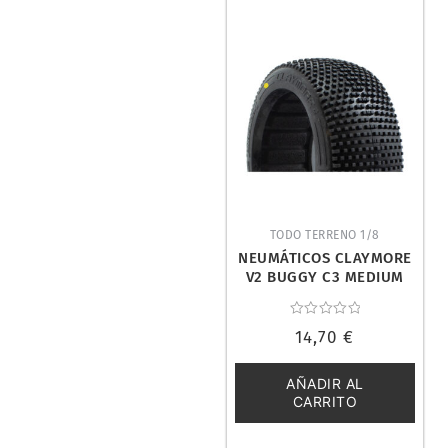
TODO TERRENO 1/8
NEUMÁTICOS CLAYMORE
V2 BUGGY C3 MEDIUM
(2). PROCIRCUIT
PCT2002-C3
Valorado
14,70
€
con
0
de
5
AÑADIR AL
CARRITO