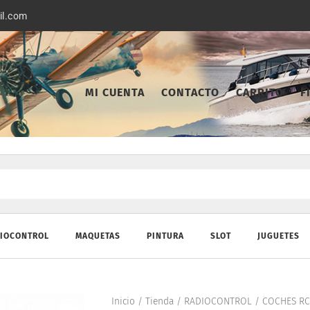
il.com
MI CUENTA
CONTACTO
CARRITO
F
IOCONTROL
MAQUETAS
PINTURA
SLOT
JUGUETES
Inicio
/
Tienda
/
RADIOCONTROL
/
COCHES RC