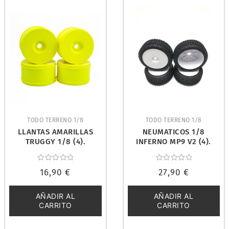
TODO TERRENO 1/8
TODO TERRENO 1/8
LLANTAS AMARILLAS
NEUMATICOS 1/8
TRUGGY 1/8 (4).
INFERNO MP9 V2 (4).
PROCIRCUIT PCY3103-Y
KYOSHO IFTH005W
Valorado
Valorado
16,90
€
27,90
€
con
con
0
0
de
de
5
5
AÑADIR AL
AÑADIR AL
CARRITO
CARRITO