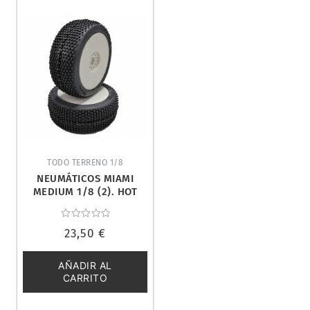
TODO TERRENO 1/8
NEUMÁTICOS MIAMI
MEDIUM 1/8 (2). HOT
RACE 001-0033
Valorado
23,50
€
con
0
de
5
AÑADIR AL
CARRITO