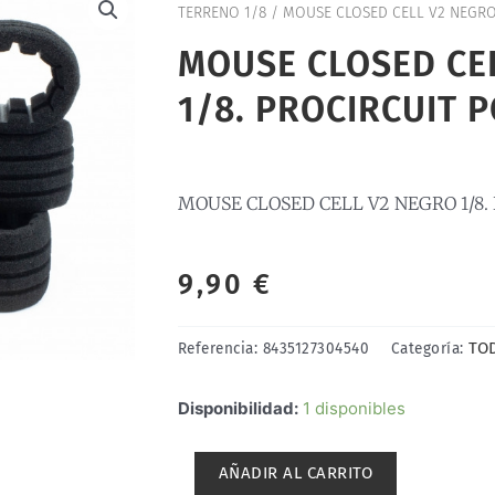
TERRENO 1/8
/ MOUSE CLOSED CELL V2 NEGRO 
MOUSE CLOSED CE
1/8. PROCIRCUIT P
MOUSE CLOSED CELL V2 NEGRO 1/8.
9,90
€
TO
Referencia:
8435127304540
Categoría:
MOUSE
Disponibilidad:
1 disponibles
CLOSED
CELL
AÑADIR AL CARRITO
V2