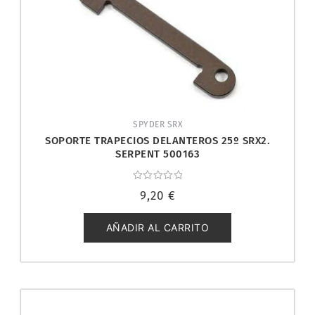
SPYDER SRX
SOPORTE TRAPECIOS DELANTEROS 25º SRX2.
SERPENT 500163
Valorado
9,20
€
con
0
de
5
AÑADIR AL CARRITO