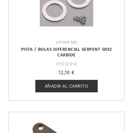
SPYDER SRX
PISTA / BOLAS DIFERENCIAL SERPENT SRX2
CARBIDE
Valorado
12,10
€
con
0
de
5
AÑADIR AL CARRITO