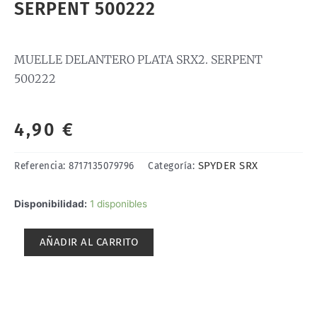
SERPENT 500222
MUELLE DELANTERO PLATA SRX2. SERPENT
500222
4,90
€
SPYDER SRX
Referencia:
8717135079796
Categoría:
MUELLE
Disponibilidad:
1 disponibles
DELANTERO
PLATA
AÑADIR AL CARRITO
SRX2.
SERPENT
500222
cantidad