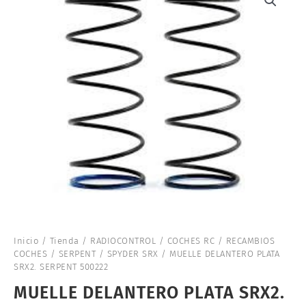
Inicio
/
Tienda
/
RADIOCONTROL
/
COCHES RC
/
RECAMBIOS
COCHES
/
SERPENT
/
SPYDER SRX
/ MUELLE DELANTERO PLATA
SRX2. SERPENT 500222
MUELLE DELANTERO PLATA SRX2.