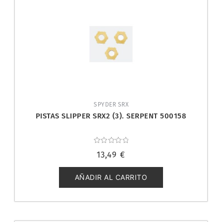
SPYDER SRX
PISTAS SLIPPER SRX2 (3). SERPENT 500158
Valorado
13,49
€
con
0
de
5
AÑADIR AL CARRITO