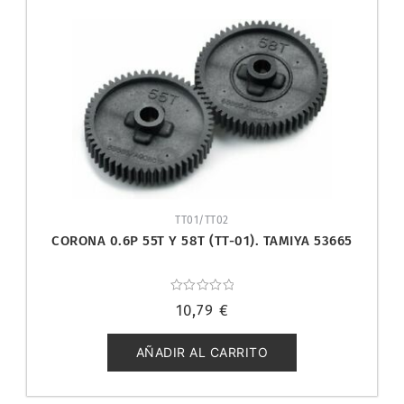
TT01/TT02
CORONA 0.6P 55T Y 58T (TT-01). TAMIYA 53665
Valorado
10,79
€
con
0
de
5
AÑADIR AL CARRITO