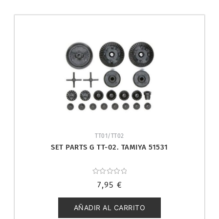
TT01/TT02
SET PARTS G TT-02. TAMIYA 51531
Valorado
7,95
€
con
0
de
5
AÑADIR AL CARRITO