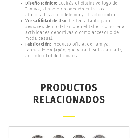
Diseño Icónico:
Lucirás el distintivo logo de
Tamiya, símbolo reconocido entre los
aficionados al modelismo y el radiocontrol.
Versatilidad de Uso:
Perfecta tanto para
sesiones de modelismo en el taller, como para
actividades deportivas o como accesorio de
moda casual.
Fabricación:
Producto oficial de Tamiya,
fabricado en Japón, que garantiza la calidad y
autenticidad de la marca.
PRODUCTOS
RELACIONADOS