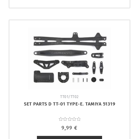
TT01/TT02
SET PARTS D TT-01 TYPE-E. TAMIYA 51319
Valorado
9,99
€
con
0
de