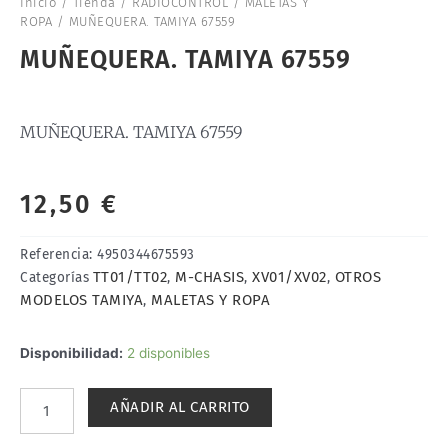
Inicio
/
Tienda
/
RADIOCONTROL
/
MALETAS Y
ROPA
/ MUÑEQUERA. TAMIYA 67559
MUÑEQUERA. TAMIYA 67559
MUÑEQUERA. TAMIYA 67559
12,50
€
Referencia:
4950344675593
TT01/TT02
M-CHASIS
XV01/XV02
OTROS
Categorías
,
,
,
MODELOS TAMIYA
MALETAS Y ROPA
,
MUÑEQUERA.
Disponibilidad:
2 disponibles
TAMIYA
67559
AÑADIR AL CARRITO
cantidad