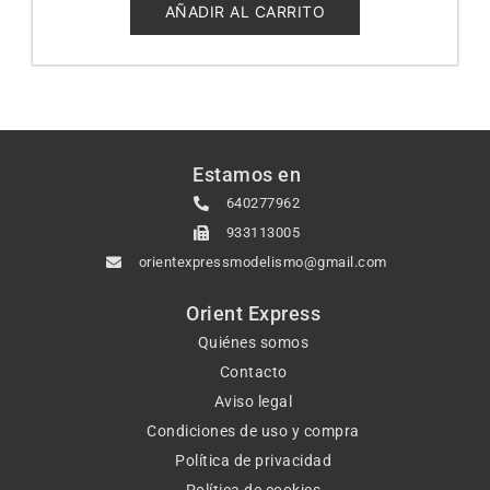
5
AÑADIR AL CARRITO
Estamos en
640277962
933113005
orientexpressmodelismo@gmail.com
Orient Express
Quiénes somos
Contacto
Aviso legal
Condiciones de uso y compra
Política de privacidad
Política de cookies