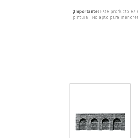
¡Importante!
Este producto es
pintura . No apto para menores