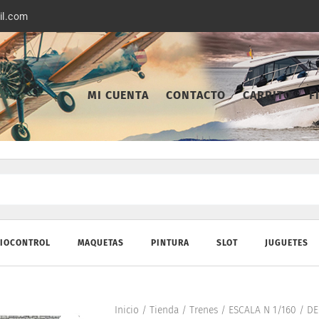
il.com
MI CUENTA
CONTACTO
CARRITO
F
IOCONTROL
MAQUETAS
PINTURA
SLOT
JUGUETES
Inicio
/
Tienda
/
Trenes
/
ESCALA N 1/160
/
DE