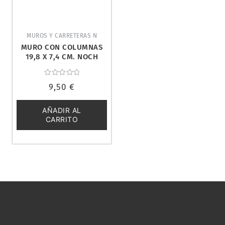
MUROS Y CARRETERAS N
MURO CON COLUMNAS
19,8 X 7,4 CM. NOCH
34856
Valorado
9,50
€
con
0
de
5
AÑADIR AL
CARRITO