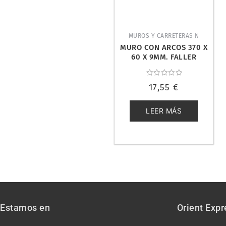
MUROS Y CARRETERAS N
MURO CON ARCOS 370 X
60 X 9MM. FALLER
272640
Valorado
17,55
€
con
0
de
5
LEER MÁS
Estamos en
Orient Expr