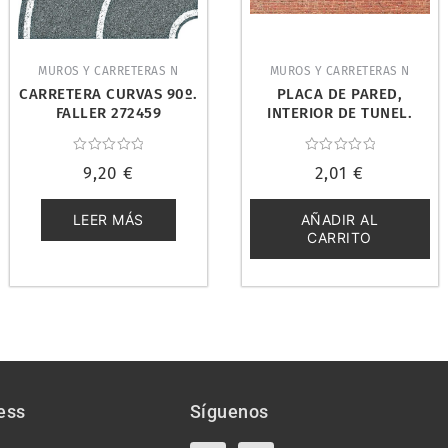
MUROS Y CARRETERAS N
MUROS Y CARRETERAS N
CARRETERA CURVAS 90º.
PLACA DE PARED,
FALLER 272459
INTERIOR DE TUNEL.
FALLER 222559
Valorado
Valorado
9,20
€
2,01
€
con
con
0
0
de
de
5
5
LEER MÁS
AÑADIR AL
CARRITO
ess
Síguenos