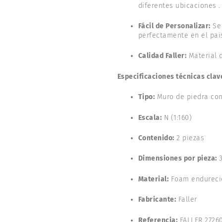
diferentes ubicaciones .
Fácil de Personalizar:
Se 
perfectamente en el pais
Calidad Faller:
Material d
Especificaciones técnicas clav
Tipo:
Muro de piedra con
Escala:
N (1:160)
Contenido:
2 piezas
Dimensiones por pieza:
3
Material:
Foam endureci
Fabricante:
Faller
Referencia:
FALLER 2726