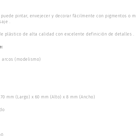
puede pintar, envejecer y decorar fácilmente con pigmentos o mus
aje .
e plástico de alta calidad con excelente definición de detalles .
e:
 arcos (modelismo)
70 mm (Largo) x 60 mm (Alto) x 8 mm (Ancho)
do
00