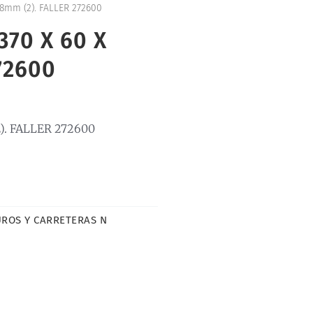
8mm (2). FALLER 272600
70 X 60 X
72600
). FALLER 272600
ROS Y CARRETERAS N