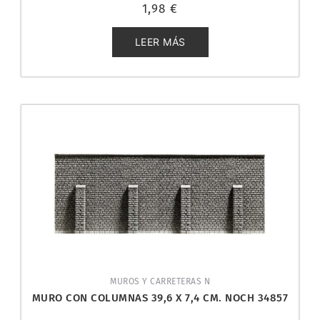
Valorado
1,98
€
con
0
de
5
LEER MÁS
MUROS Y CARRETERAS N
MURO CON COLUMNAS 39,6 X 7,4 CM. NOCH 34857