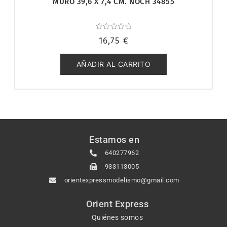
MURO 39,6 X 7,4 CM. NOCH 34855
Valorado
16,75
€
con
0
de
5
AÑADIR AL CARRITO
Estamos en
640277962
933113005
orientexpressmodelismo@gmail.com
Orient Express
Quiénes somos