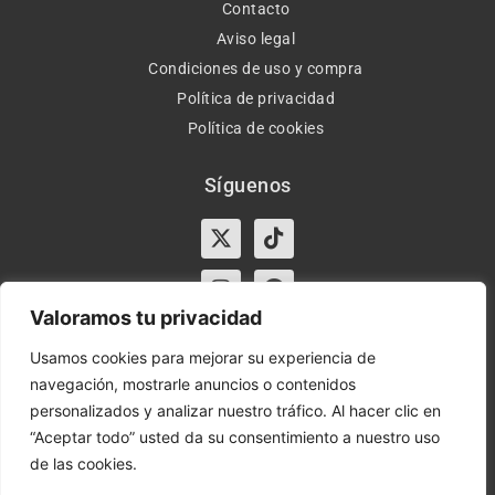
Contacto
Aviso legal
Condiciones de uso y compra
Política de privacidad
Política de cookies
Síguenos
X-
Instagram
Tiktok
Facebook
twitter
Valoramos tu privacidad
Usamos cookies para mejorar su experiencia de
navegación, mostrarle anuncios o contenidos
Horario:
Lun-Vie de 10:00-13:30 y 17:00-20:00 – Sáb de
personalizados y analizar nuestro tráfico. Al hacer clic en
10:00-13:30
“Aceptar todo” usted da su consentimiento a nuestro uso
de las cookies.
Orient Express | Copyright 2021 © Todos los derechos
reservados.