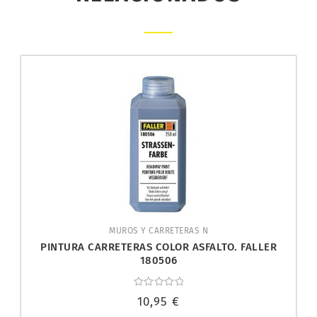
MUROS Y CARRETERAS N
PINTURA CARRETERAS COLOR ASFALTO. FALLER
180506
Valorado
10,95
€
con
0