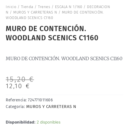
Inicio
/
Tienda
/
Trenes
/
ESCALA N 1/160
/
DECORACION
N
/
MUROS Y CARRETERAS N
/ MURO DE CONTENCIÓN.
WOODLAND SCENICS C1160
MURO DE CONTENCIÓN.
WOODLAND SCENICS C1160
MURO DE CONTENCIÓN. WOODLAND SCENICS C1160
El
El
15,20
€
precio
precio
12,10
€
original
actual
era:
es:
Referencia:
724771011606
15,20 €.
12,10 €.
MUROS Y CARRETERAS N
Categoría:
MURO
Disponibilidad:
2 disponibles
DE