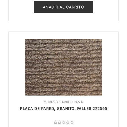
de
5
AÑADIR AL CARRITO
MUROS Y CARRETERAS N
PLACA DE PARED, GRANITO. FALLER 222565