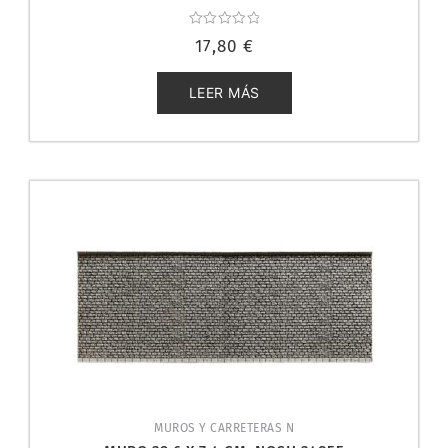
Valorado
17,80
€
con
0
de
5
LEER MÁS
MUROS Y CARRETERAS N