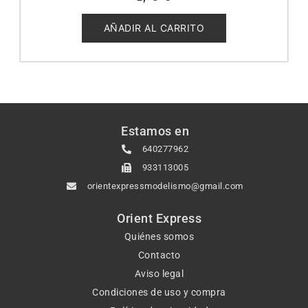
0
de
5
AÑADIR AL CARRITO
Estamos en
640277962
933113005
orientexpressmodelismo@gmail.com
Orient Express
Quiénes somos
Contacto
Aviso legal
Condiciones de uso y compra