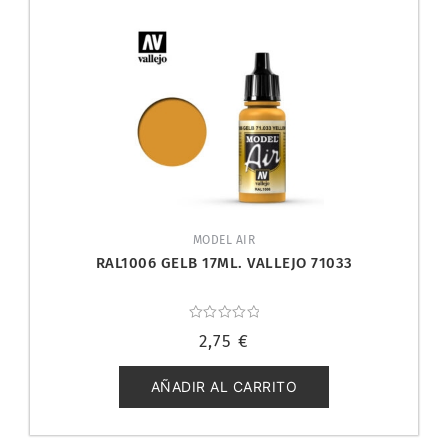
MODEL AIR
RAL1006 GELB 17ML. VALLEJO 71033
Valorado
2,75
€
con
0
de
5
AÑADIR AL CARRITO