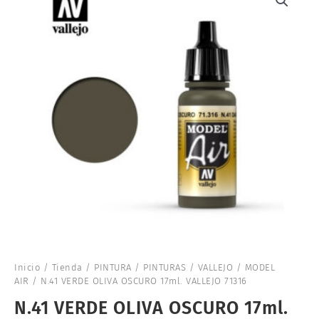
Inicio
/
Tienda
/
PINTURA
/
PINTURAS
/
VALLEJO
/
MODEL
AIR
/ N.41 VERDE OLIVA OSCURO 17ml. VALLEJO 71316
N.41 VERDE OLIVA OSCURO 17ml.