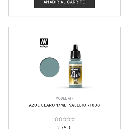
5
AÑADIR AL CARRITO
MODEL AIR
AZUL CLARO 17ML. VALLEJO 71008
Valorado
2,75
€
con