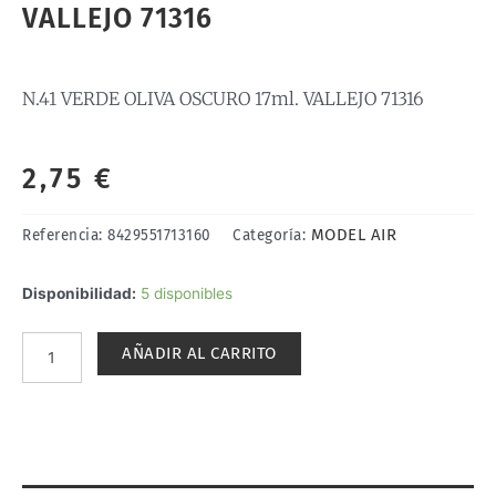
VALLEJO 71316
N.41 VERDE OLIVA OSCURO 17ml. VALLEJO 71316
2,75
€
MODEL AIR
Referencia:
8429551713160
Categoría:
N.41
Disponibilidad:
5 disponibles
VERDE
OLIVA
AÑADIR AL CARRITO
OSCURO
17ml.
VALLEJO
71316
cantidad