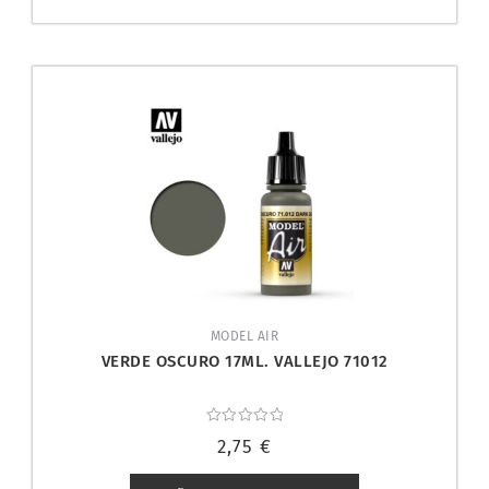
MODEL AIR
VERDE OSCURO 17ML. VALLEJO 71012
Valorado
2,75
€
con
0
de