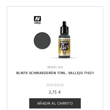
MODEL AIR
RLM70 SCHWARZGRÜN 17ML. VALLEJO 71021
Valorado
2,75
€
con
0
de
5
AÑADIR AL CARRITO