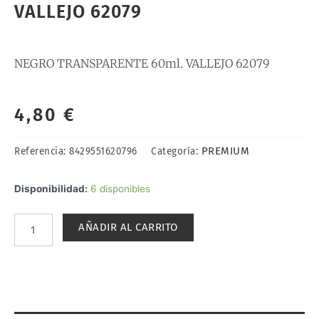
VALLEJO 62079
NEGRO TRANSPARENTE 60ml. VALLEJO 62079
4,80
€
PREMIUM
Referencia:
8429551620796
Categoría:
NEGRO
Disponibilidad:
6 disponibles
TRANSPARENTE
60ml.
AÑADIR AL CARRITO
VALLEJO
62079
cantidad