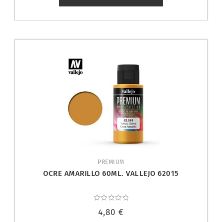
PREMIUM
OCRE AMARILLO 60ML. VALLEJO 62015
Valorado
4,80
€
con
0