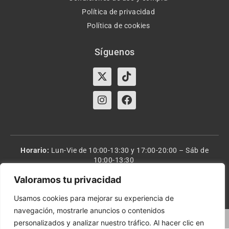
Política de privacidad
Política de cookies
Síguenos
X-
Instagram
Tiktok
Facebook
twitter
Horario:
Lun-Vie de 10:00-13:30 y 17:00-20:00 – Sáb de
10:00-13:30
Valoramos tu privacidad
Orient Express | Copyright 2021 © Todos los derechos
reservados.
Usamos cookies para mejorar su experiencia de
navegación, mostrarle anuncios o contenidos
Marketing Digital Seoxan
personalizados y analizar nuestro tráfico. Al hacer clic en