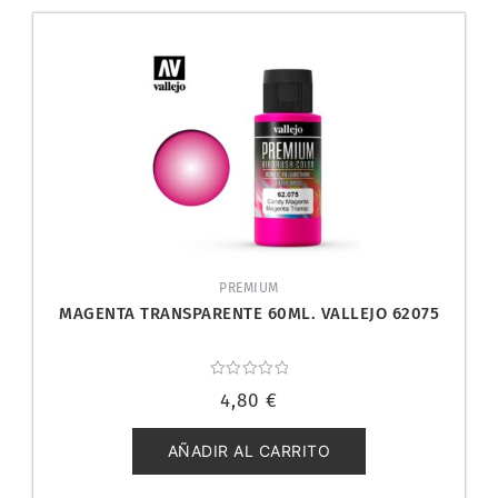
PREMIUM
MAGENTA TRANSPARENTE 60ML. VALLEJO 62075
Valorado
4,80
€
con
0
de
5
AÑADIR AL CARRITO