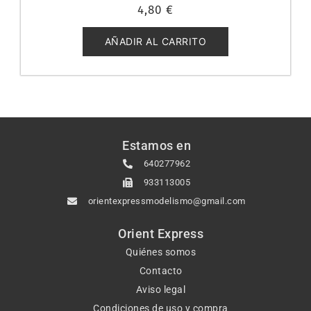
Valorado
4,80
€
con
0
de
5
AÑADIR AL CARRITO
Estamos en
640277962
933113005
orientexpressmodelismo@gmail.com
Orient Express
Quiénes somos
Contacto
Aviso legal
Condiciones de uso y compra