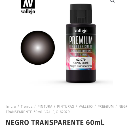
Inicio
/
Tienda
/
PINTURA
/
PINTURAS
/
VALLEJO
/
PREMIUM
/ NEG
TRANSPARENTE 60ml. VALLEJO 62079
NEGRO TRANSPARENTE 60ml.