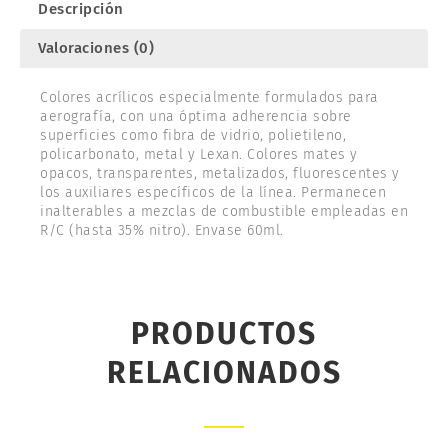
Descripción
Valoraciones (0)
Colores acrílicos especialmente formulados para
aerografía, con una óptima adherencia sobre
superficies como fibra de vidrio, polietileno,
policarbonato, metal y Lexan. Colores mates y
opacos, transparentes, metalizados, fluorescentes y
los auxiliares específicos de la línea. Permanecen
inalterables a mezclas de combustible empleadas en
R/C (hasta 35% nitro). Envase 60ml.
PRODUCTOS
RELACIONADOS