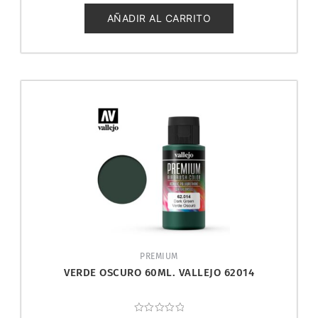
de
5
AÑADIR AL CARRITO
PREMIUM
VERDE OSCURO 60ML. VALLEJO 62014