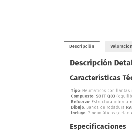
Descripción
Valoracion
Descripción Deta
Características Té
Tipo
: Neumáticos con llantas
Compuesto
:
SOFT Q03
(equilib
Refuerzo
: Estructura interna
r
Dibujo
: Banda de rodadura
RA
Incluye
: 2 neumáticos (delant
Especificaciones