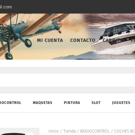
il.com
MI CUENTA
CONTACTO
CARRITO
F
IOCONTROL
MAQUETAS
PINTURA
SLOT
JUGUETES
Inicio
/
Tienda
/
RADIOCONTROL
/
COCHES RC