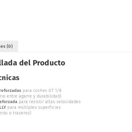
es (0)
llada del Producto
cnicas
reforzadas
para coches GT 1/8
rio entre agarre y durabilidad)
eforzada
para resistir altas velocidades
LLY
para múltiples superficies
eros o traseros)