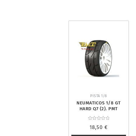
PISTA 1/8
NEUMATICOS 1/8 GT
HARD Q7 (2). PMT
RALLY18-Q7/W1
Valorado
18,50
€
con
0
de