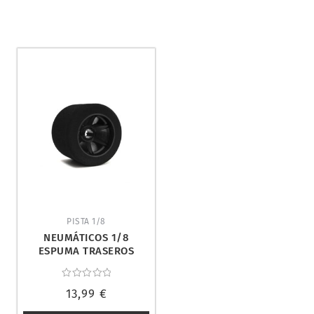
PISTA 1/8
NEUMÁTICOS 1/8
ESPUMA TRASEROS
35SH. HOT RACE 004-
0142
Valorado
13,99
€
con
0
de