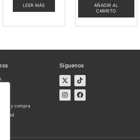
5
5
LEER MÁS
AÑADIR AL
CARRITO
ess
Síguenos
X-
Instagram
Tiktok
Facebook
s
twitter
e uso y compra
ivacidad
okies