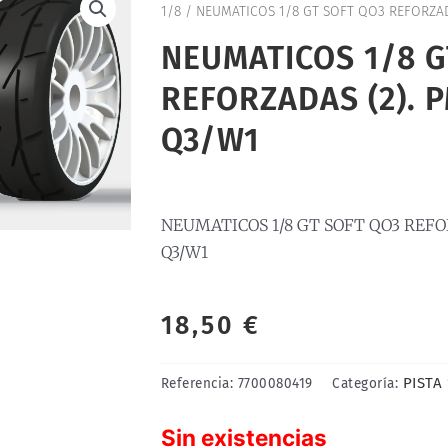
1/8
/ NEUMATICOS 1/8 GT SOFT QO3 REFORZAD
NEUMATICOS 1/8 G
REFORZADAS (2). 
Q3/W1
NEUMATICOS 1/8 GT SOFT QO3 REFO
Q3/W1
18,50
€
PISTA
Referencia:
7700080419
Categoría:
Sin existencias