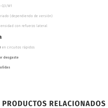
8-Q3/W1
striado (dependiendo de versión)
densidad con refuerzo lateral
a
8
en circuitos rápidos
r desgaste
pulidas
PRODUCTOS RELACIONADOS