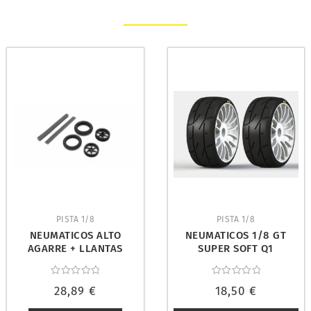
PISTA 1/8
PISTA 1/8
NEUMATICOS ALTO
NEUMATICOS 1/8 GT
AGARRE + LLANTAS
SUPER SOFT Q1
HANGING ON RACER.
REFORZADAS (2). PMT
KYOSHO GPTH103B
RALLY18-Q1/W1
Valorado
Valorado
28,89
€
18,50
€
con
con
0
0
de
de