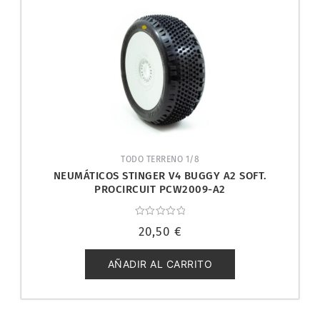
TODO TERRENO 1/8
NEUMÁTICOS STINGER V4 BUGGY A2 SOFT.
PROCIRCUIT PCW2009-A2
Valorado
20,50
€
con
0
de
5
AÑADIR AL CARRITO