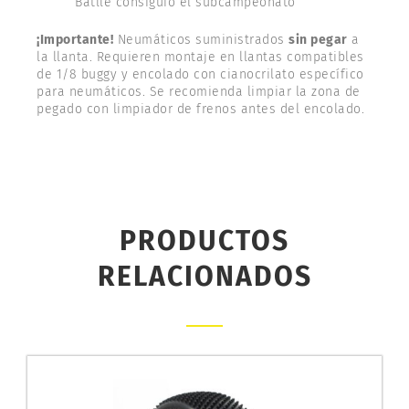
Batlle consiguió el subcampeonato
¡Importante!
Neumáticos suministrados
sin pegar
a
la llanta. Requieren montaje en llantas compatibles
de 1/8 buggy y encolado con cianocrilato específico
para neumáticos. Se recomienda limpiar la zona de
pegado con limpiador de frenos antes del encolado.
PRODUCTOS
RELACIONADOS