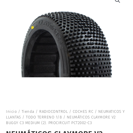
Inicio
/
Tienda
/
RADIOCONTROL
/
COCHES RC
/
NEUMATICOS Y
LLANTAS
/
TODO TERRENO 1/8
/ NEUMÁTICOS CLAYMORE V2
BUGGY C3 MEDIUM (2). PROCIRCUIT PCT2002-C3