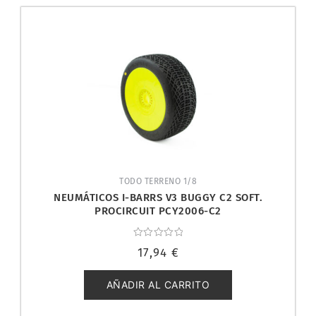
TODO TERRENO 1/8
NEUMÁTICOS I-BARRS V3 BUGGY C2 SOFT.
PROCIRCUIT PCY2006-C2
Valorado
17,94
€
con
0
de
5
AÑADIR AL CARRITO