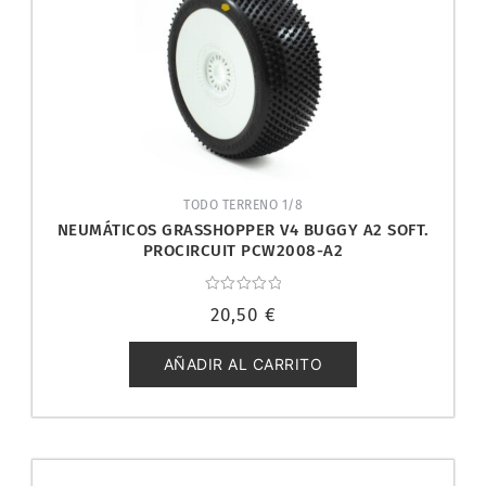
TODO TERRENO 1/8
NEUMÁTICOS GRASSHOPPER V4 BUGGY A2 SOFT.
PROCIRCUIT PCW2008-A2
Valorado
20,50
€
con
0
de
5
AÑADIR AL CARRITO