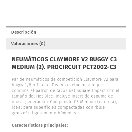
C3
MEDIUM
(2).
PROCIRCUIT
PCT2002-
Descripción
C3
cantidad
Valoraciones (0)
NEUMÁTICOS CLAYMORE V2 BUGGY C3
MEDIUM (2). PROCIRCUIT PCT2002-C3
Par de neumáticos de competición Claymore V2 para
buggy 1/8 off-road. Diseño evolucionado que
combina el patrón de tacos del Square Impact con el
tamaño del Hot Dice. Incluye insert de espuma de
nueva generación. Compuesto C3 Medium (naranja),
ideal para superficies compactadas con "blue
groove" o ligeramente húmedas.
Características principales: