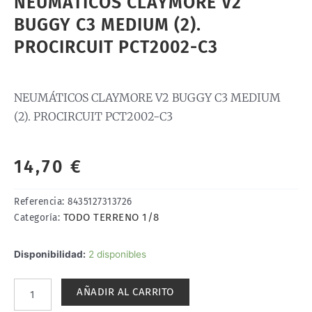
NEUMÁTICOS CLAYMORE V2
BUGGY C3 MEDIUM (2).
PROCIRCUIT PCT2002-C3
NEUMÁTICOS CLAYMORE V2 BUGGY C3 MEDIUM
(2). PROCIRCUIT PCT2002-C3
14,70
€
Referencia:
8435127313726
TODO TERRENO 1/8
Categoría:
NEUMÁTICOS
Disponibilidad:
2 disponibles
CLAYMORE
V2
AÑADIR AL CARRITO
BUGGY