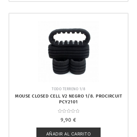
TODO TERRENO 1/8
MOUSE CLOSED CELL V2 NEGRO 1/8. PROCIRCUIT
PCY2101
Valorado
9,90
€
con
0
de
5
AÑADIR AL CARRITO