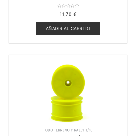
Valorado
11,70
€
con
0
de
5
AÑADIR AL CARRITO
TODO TERRENO Y RALLY 1/10