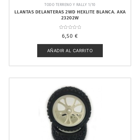
TODO TERRENO Y RALLY 1/10
LLANTAS DELANTERAS 2WD HEXLITE BLANCA. AKA
23202W
Valorado
6,50
€
con
0
de
5
AÑADIR AL CARRITO