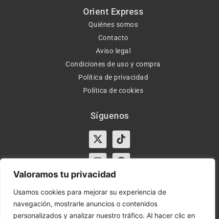
Orient Express
Quiénes somos
Contacto
Aviso legal
Condiciones de uso y compra
Política de privacidad
Política de cookies
Síguenos
X-
Instagram
Tiktok
Facebook
twitter
Valoramos tu privacidad
Usamos cookies para mejorar su experiencia de
navegación, mostrarle anuncios o contenidos
Horario:
Lun-Vie de 10:00-13:30 y 17:00-20:00 – Sáb de
personalizados y analizar nuestro tráfico. Al hacer clic en
10:00-13:30