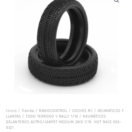
Inicio
/
Tienda
/
RADIOCONTROL
/
COCHES RC
/
NEUMATICOS Y
LLANTAS
/
TODO TERRENO Y RALLY 1/10
/ NEUMÁTICOS
DELANTEROS ASTRO/CARPET MEDIUM 2WD 1/10. HOT RACE 003-
0321