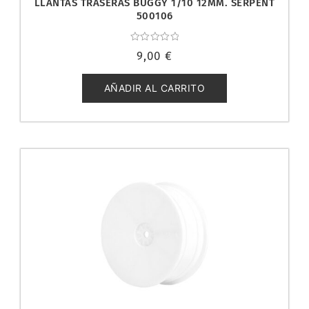
LLANTAS TRASERAS BUGGY 1/10 12MM. SERPENT
500106
Valorado
9,00
€
con
0
de
5
AÑADIR AL CARRITO