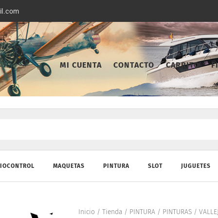
il.com
MI CUENTA
CONTACTO
CARRITO
F
IOCONTROL
MAQUETAS
PINTURA
SLOT
JUGUETES
Inicio
/
Tienda
/
PINTURA
/
PINTURAS
/
VALLE