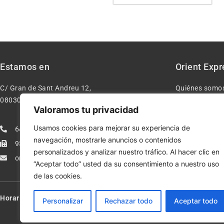
Estamos en
Orient Expr
C/ Gran de Sant Andreu 12,
Quiénes somo
08030 – Barcelona España
Contacto
Valoramos tu privacidad
Aviso legal
Usamos cookies para mejorar su experiencia de
640277962
Condiciones d
navegación, mostrarle anuncios o contenidos
933113005
Política de pr
personalizados y analizar nuestro tráfico. Al hacer clic en
orientexpressmodelismo@gmail.com
Política de co
“Aceptar todo” usted da su consentimiento a nuestro uso
de las cookies.
Horario:
Lun-Vie de 10:00-13:30 y 17:00-20:00 – Sáb de 10:00-13:3
Personalizar
Rechazar todo
Aceptar todo