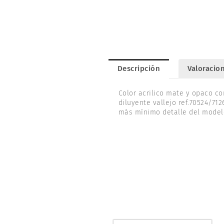
Descripción
Valoracion
Color acrilico mate y opaco co
diluyente vallejo ref.70524/71
más mínimo detalle del modelo