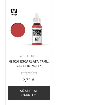
MODEL COLOR
Nº026 ESCARLATA 17ML.
VALLEJO 70817
Valorado
2,75
€
con
0
de
5
AÑADIR AL
CARRITO