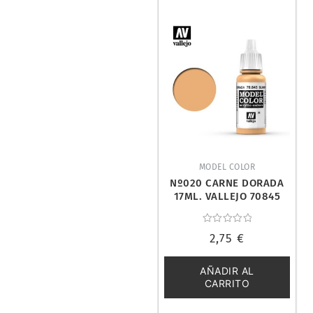
MODEL COLOR
Nº020 CARNE DORADA
17ML. VALLEJO 70845
Valorado
2,75
€
con
0
de
5
AÑADIR AL
CARRITO