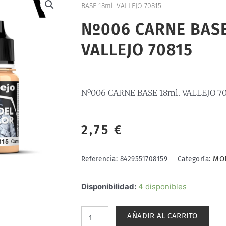
BASE 18ml. VALLEJO 70815
Nº006 CARNE BASE
VALLEJO 70815
Nº006 CARNE BASE 18ml. VALLEJO 70
2,75
€
MO
Referencia:
8429551708159
Categoría:
Nº006
Disponibilidad:
4 disponibles
CARNE
BASE
AÑADIR AL CARRITO
18ml.