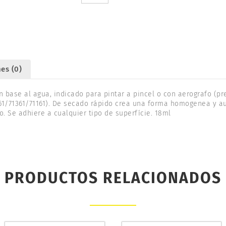
VALLEJO
70815
cantidad
es (0)
n base al agua, indicado para pintar a pincel o con aerografo (p
261/71361/71161). De secado rápido crea una forma homogenea y a
. Se adhiere a cualquier tipo de superfície. 18ml
PRODUCTOS RELACIONADOS