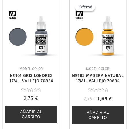
El
El
precio
precio
¡Oferta!
¡Oferta!
original
actual
era:
es:
2,75 €.
1,65 €.
MODEL COLOR
MODEL COLOR
Nº161 GRIS LONDRES
Nº183 MADERA NATURAL
17ML. VALLEJO 70836
17ML. VALLEJO 70834
Valorado
Valorado
2,75
€
2,75
€
1,65
€
con
con
0
0
de
de
5
5
AÑADIR AL
AÑADIR AL
CARRITO
CARRITO