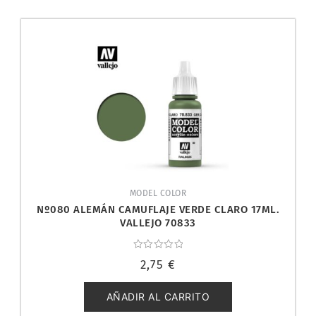
MODEL COLOR
Nº080 ALEMÁN CAMUFLAJE VERDE CLARO 17ML.
VALLEJO 70833
Valorado
2,75
€
con
0
de
5
AÑADIR AL CARRITO