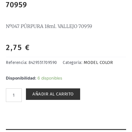
70959
Nº047 PÚRPURA 18ml. VALLEJO 70959
2,75
€
MODEL COLOR
Referencia:
8429551709590
Categoría:
Nº047
Disponibilidad:
6 disponibles
PÚRPURA
18ml.
AÑADIR AL CARRITO
VALLEJO
70959
cantidad