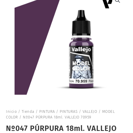
Inicio
/
Tienda
/
PINTURA
/
PINTURAS
/
VALLEJO
/
MODEL
COLOR
/ Nº047 PÚRPURA 18ml. VALLEJO 70959
Nº047 PÚRPURA 18ml. VALLEJO