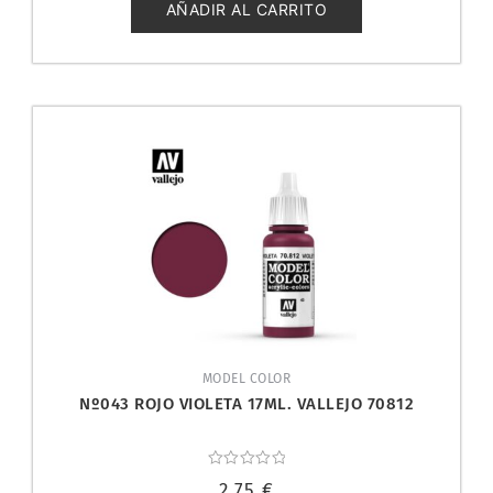
5
AÑADIR AL CARRITO
MODEL COLOR
Nº043 ROJO VIOLETA 17ML. VALLEJO 70812
Valorado
2,75
€