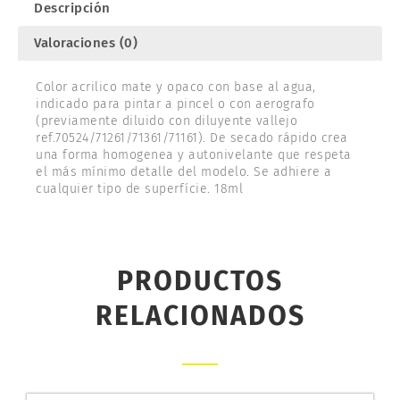
Descripción
Valoraciones (0)
Color acrilico mate y opaco con base al agua,
indicado para pintar a pincel o con aerografo
(previamente diluido con diluyente vallejo
ref.70524/71261/71361/71161). De secado rápido crea
una forma homogenea y autonivelante que respeta
el más mínimo detalle del modelo. Se adhiere a
cualquier tipo de superfície. 18ml
PRODUCTOS
RELACIONADOS