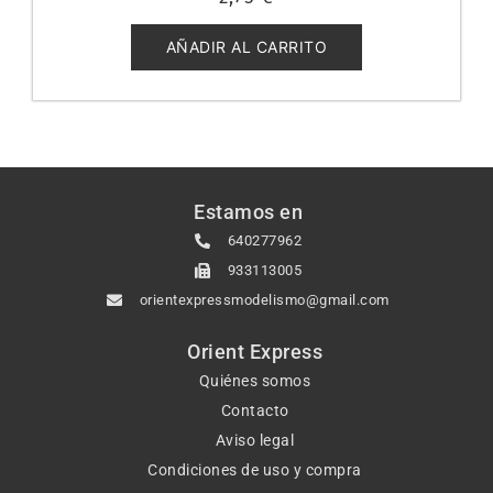
con
0
de
5
AÑADIR AL CARRITO
Estamos en
640277962
933113005
orientexpressmodelismo@gmail.com
Orient Express
Quiénes somos
Contacto
Aviso legal
Condiciones de uso y compra