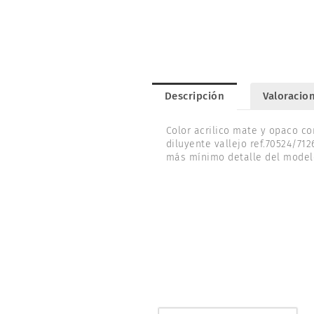
Descripción
Valoracion
Color acrilico mate y opaco co
diluyente vallejo ref.70524/71
más mínimo detalle del modelo