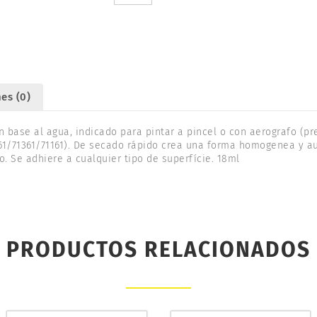
VALLEJO
70751
cantidad
es (0)
n base al agua, indicado para pintar a pincel o con aerografo (p
261/71361/71161). De secado rápido crea una forma homogenea y a
. Se adhiere a cualquier tipo de superfície. 18ml
PRODUCTOS RELACIONADOS