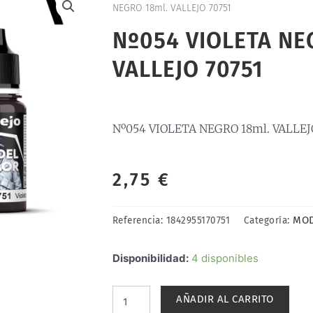
NEGRO 18ml. VALLEJO 70751
Nº054 VIOLETA NE
VALLEJO 70751
Nº054 VIOLETA NEGRO 18ml. VALLEJ
2,75
€
MOD
Referencia:
1842955170751
Categoría:
Nº054
Disponibilidad:
4 disponibles
VIOLETA
NEGRO
AÑADIR AL CARRITO
18ml.