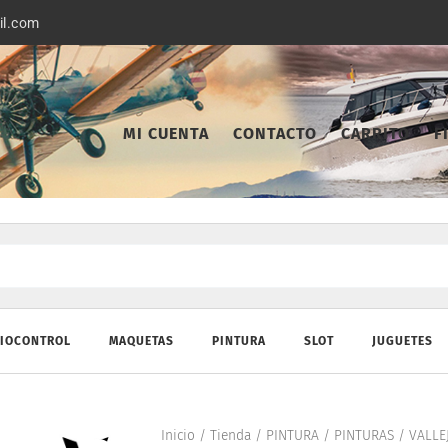
il.com
MI CUENTA
CONTACTO
CARRITO
F
IOCONTROL
MAQUETAS
PINTURA
SLOT
JUGUETES
Inicio
/
Tienda
/
PINTURA
/
PINTURAS
/
VALLE