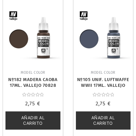
MODEL COLOR
MODEL COLOR
Nº182 MADERA CAOBA
Nº105 UNIF. LUFTWAFFE
17ML. VALLEJO 70828
WWII 17ML. VALLEJO
70816
Valorado
Valorado
2,75
€
2,75
€
con
con
0
0
de
de
5
5
AÑADIR AL
AÑADIR AL
CARRITO
CARRITO