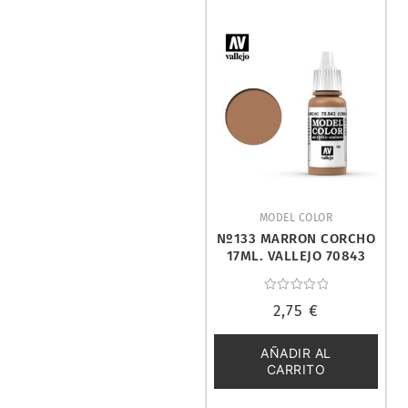
MODEL COLOR
Nº133 MARRON CORCHO
17ML. VALLEJO 70843
Valorado
2,75
€
con
0
de
5
AÑADIR AL
CARRITO