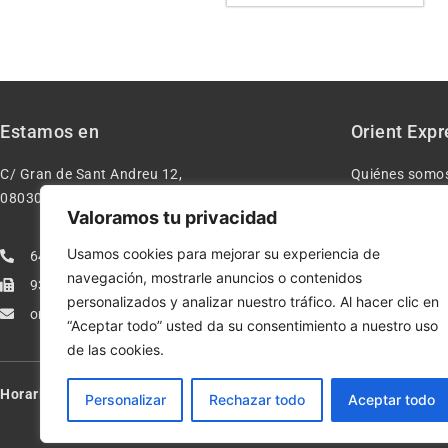
Estamos en
Orient Expr
C/ Gran de Sant Andreu 12,
Quiénes somo
08030 – Barcelona España
Contacto
Valoramos tu privacidad
Aviso legal
Usamos cookies para mejorar su experiencia de
640277962
Condiciones d
navegación, mostrarle anuncios o contenidos
933113005
Política de pr
personalizados y analizar nuestro tráfico. Al hacer clic en
orientexpressmodelismo@gmail.com
Política de co
“Aceptar todo” usted da su consentimiento a nuestro uso
de las cookies.
Horario:
Lun-Vie de 10:00-13:30 y 17:00-20:00 – Sáb de 10:00-13:3
Personalizar
Rechazar todo
Aceptar todo