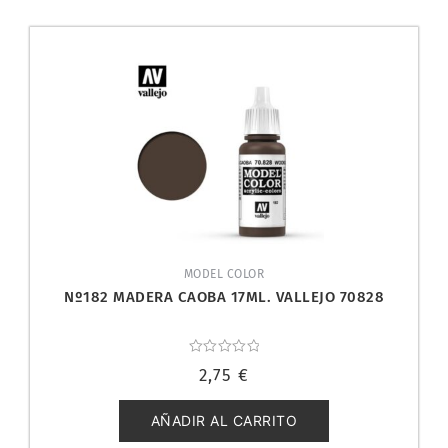
MODEL COLOR
Nº182 MADERA CAOBA 17ML. VALLEJO 70828
Valorado
2,75
€
con
0
de
5
AÑADIR AL CARRITO