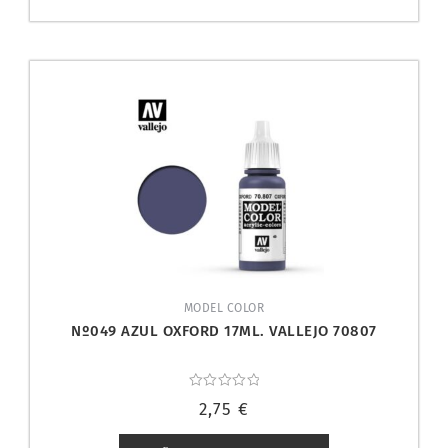
MODEL COLOR
Nº049 AZUL OXFORD 17ML. VALLEJO 70807
Valorado
2,75
€
con
0
de