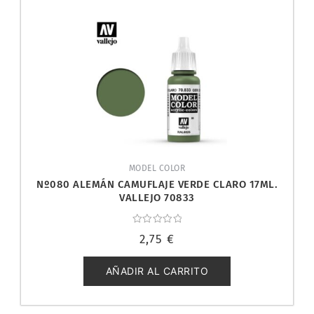
MODEL COLOR
Nº080 ALEMÁN CAMUFLAJE VERDE CLARO 17ML.
VALLEJO 70833
Valorado
2,75
€
con
0
de
5
AÑADIR AL CARRITO