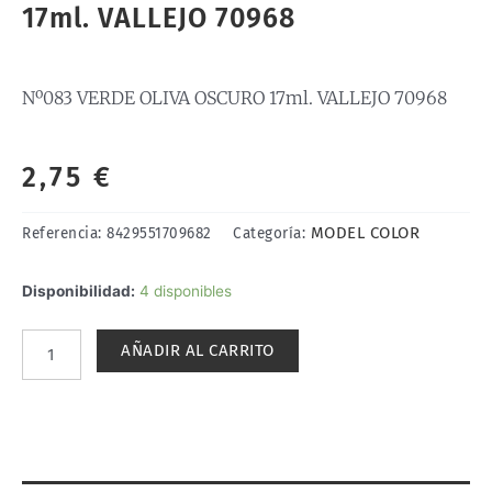
17ml. VALLEJO 70968
Nº083 VERDE OLIVA OSCURO 17ml. VALLEJO 70968
2,75
€
MODEL COLOR
Referencia:
8429551709682
Categoría:
Nº083
Disponibilidad:
4 disponibles
VERDE
OLIVA
AÑADIR AL CARRITO
OSCURO
17ml.
VALLEJO
70968
cantidad