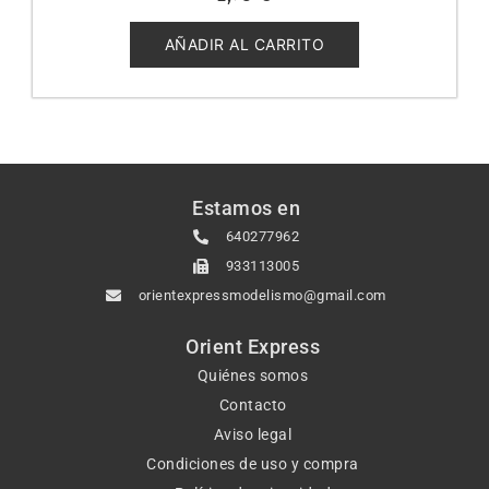
0
de
5
AÑADIR AL CARRITO
Estamos en
640277962
933113005
orientexpressmodelismo@gmail.com
Orient Express
Quiénes somos
Contacto
Aviso legal
Condiciones de uso y compra