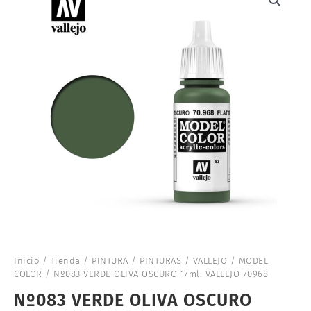
Inicio
/
Tienda
/
PINTURA
/
PINTURAS
/
VALLEJO
/
MODEL
COLOR
/ Nº083 VERDE OLIVA OSCURO 17ml. VALLEJO 70968
Nº083 VERDE OLIVA OSCURO