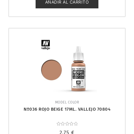
5
AÑADIR AL CARRITO
MODEL COLOR
Nº036 ROJO BEIGE 17ML. VALLEJO 70804
Valorado
2,75
€
con