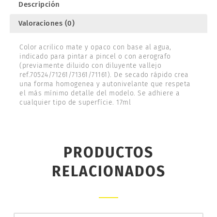
Descripción
Valoraciones (0)
Color acrilico mate y opaco con base al agua,
indicado para pintar a pincel o con aerografo
(previamente diluido con diluyente vallejo
ref.70524/71261/71361/71161). De secado rápido crea
una forma homogenea y autonivelante que respeta
el más mínimo detalle del modelo. Se adhiere a
cualquier tipo de superfície. 17ml
PRODUCTOS
RELACIONADOS