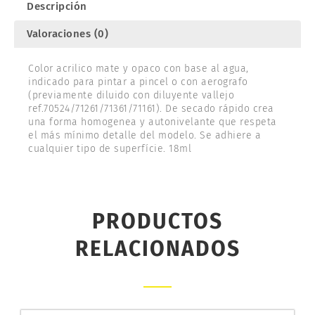
Descripción
Valoraciones (0)
Color acrilico mate y opaco con base al agua,
indicado para pintar a pincel o con aerografo
(previamente diluido con diluyente vallejo
ref.70524/71261/71361/71161). De secado rápido crea
una forma homogenea y autonivelante que respeta
el más mínimo detalle del modelo. Se adhiere a
cualquier tipo de superfície. 18ml
PRODUCTOS
RELACIONADOS