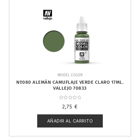
MODEL COLOR
Nº080 ALEMÁN CAMUFLAJE VERDE CLARO 17ML.
VALLEJO 70833
Valorado
2,75
€
con
0
de
5
AÑADIR AL CARRITO