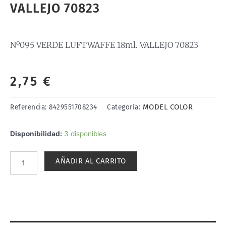
VALLEJO 70823
Nº095 VERDE LUFTWAFFE 18ml. VALLEJO 70823
2,75
€
MODEL COLOR
Referencia:
8429551708234
Categoría:
Nº095
Disponibilidad:
3 disponibles
VERDE
LUFTWAFFE
AÑADIR AL CARRITO
18ml.
VALLEJO
70823
cantidad