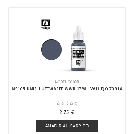
MODEL COLOR
Nº105 UNIF. LUFTWAFFE WWII 17ML. VALLEJO 70816
Valorado
2,75
€
con
0
de
5
AÑADIR AL CARRITO