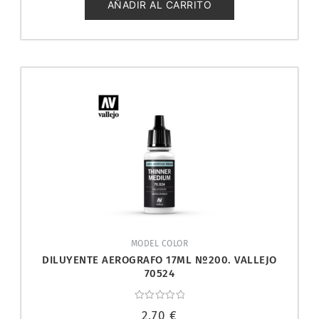
5
AÑADIR AL CARRITO
MODEL COLOR
DILUYENTE AEROGRAFO 17ML Nº200. VALLEJO
70524
Valorado
2,70
€
con