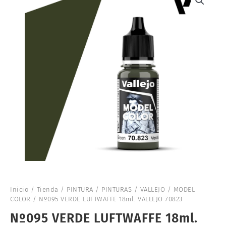
Inicio
/
Tienda
/
PINTURA
/
PINTURAS
/
VALLEJO
/
MODEL
COLOR
/ Nº095 VERDE LUFTWAFFE 18ml. VALLEJO 70823
Nº095 VERDE LUFTWAFFE 18ml.