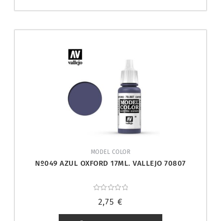
MODEL COLOR
Nº049 AZUL OXFORD 17ML. VALLEJO 70807
Valorado
2,75
€
con
0
de