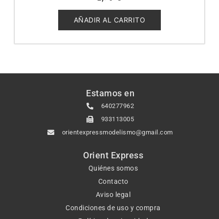
0
de
5
AÑADIR AL CARRITO
Estamos en
640277962
933113005
orientexpressmodelismo@gmail.com
Orient Express
Quiénes somos
Contacto
Aviso legal
Condiciones de uso y compra