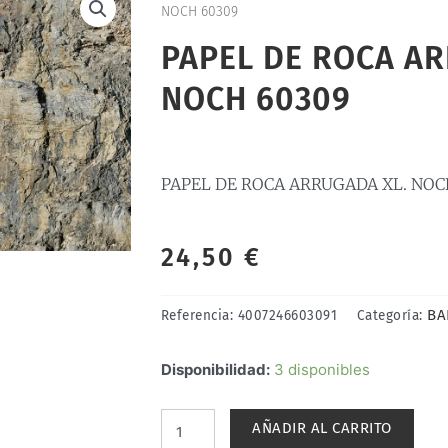
NOCH 60309
PAPEL DE ROCA AR
NOCH 60309
PAPEL DE ROCA ARRUGADA XL. NOC
24,50
€
BA
Referencia:
4007246603091
Categoría:
PAPEL
Disponibilidad:
3 disponibles
DE
ROCA
AÑADIR AL CARRITO
ARRUGADA