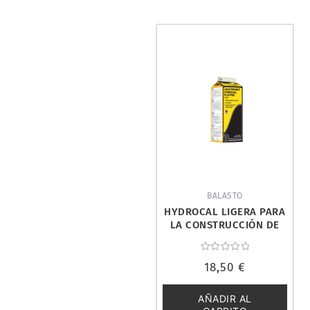
BALASTO
HYDROCAL LIGERA PARA
LA CONSTRUCCIÓN DE
ROCAS. WOODLAND
SCENICS C1201
Valorado
18,50
€
con
0
de
5
AÑADIR AL