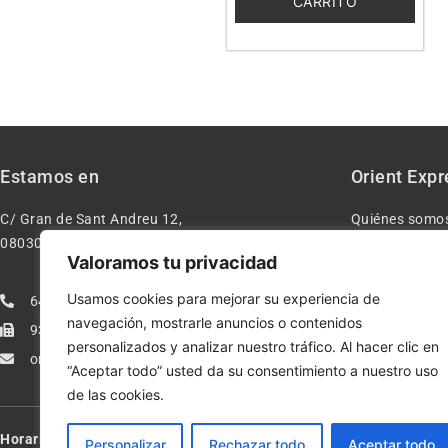
CARRITO
Estamos en
Orient Expr
C/ Gran de Sant Andreu 12,
Quiénes somo
08030 – Barcelona España
Contacto
Valoramos tu privacidad
Aviso legal
Usamos cookies para mejorar su experiencia de
640277962
Condiciones d
navegación, mostrarle anuncios o contenidos
933113005
Política de pr
personalizados y analizar nuestro tráfico. Al hacer clic en
orientexpressmodelismo@gmail.com
Política de co
“Aceptar todo” usted da su consentimiento a nuestro uso
de las cookies.
Horario:
Lun-Vie de 10:00-13:30 y 17:00-20:00 – Sáb de 10:00-13:3
Personalizar
Rechazar todo
Aceptar todo