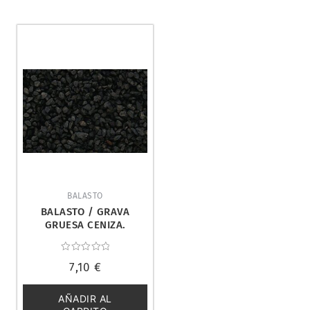
BALASTO
BALASTO / GRAVA
GRUESA CENIZA.
WOODLAND SCENICS B90
Valorado
7,10
€
con
0
de
5
AÑADIR AL