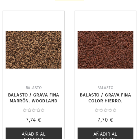
BALASTO
BALASTO
BALASTO / GRAVA FINA
BALASTO / GRAVA FINA
MARRÓN. WOODLAND
COLOR HIERRO.
SCENICS B72
WOODLAND SCENICS B70
Valorado
Valorado
7,74
€
7,70
€
con
con
0
0
de
de
5
5
AÑADIR AL
AÑADIR AL