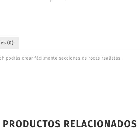
XL.
NOCH
60309
cantidad
es (0)
ch podrás crear fácilmente secciones de rocas realistas.
PRODUCTOS RELACIONADOS