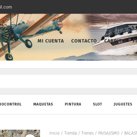
il.com
MI CUENTA
CONTACTO
CARRITO
F
IOCONTROL
MAQUETAS
PINTURA
SLOT
JUGUETES
Inicio
/
Tienda
/
Trenes
/
PAISAJISMO
/
BALAS