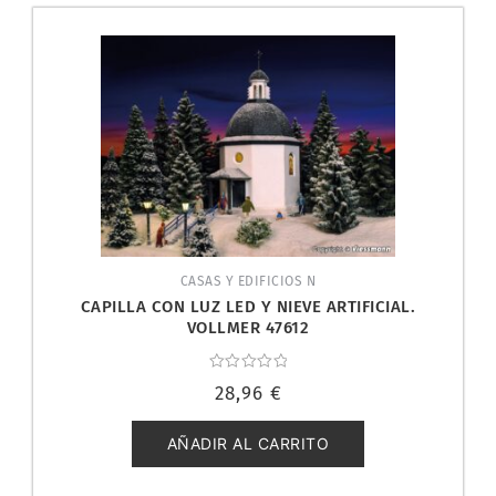
CASAS Y EDIFICIOS N
CAPILLA CON LUZ LED Y NIEVE ARTIFICIAL.
VOLLMER 47612
Valorado
28,96
€
con
0
de
5
AÑADIR AL CARRITO