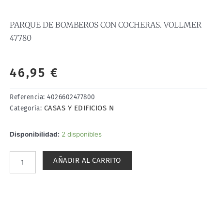
PARQUE DE BOMBEROS CON COCHERAS. VOLLMER
47780
46,95
€
Referencia:
4026602477800
CASAS Y EDIFICIOS N
Categoría:
PARQUE
Disponibilidad:
2 disponibles
DE
BOMBEROS
AÑADIR AL CARRITO
CON
COCHERAS.
VOLLMER
47780
cantidad