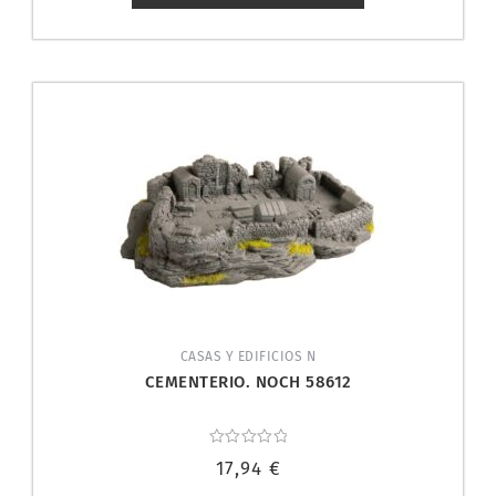
CASAS Y EDIFICIOS N
CEMENTERIO. NOCH 58612
Valorado
17,94
€
con
0