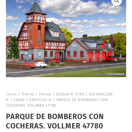
Inicio
/
Tienda
/
Trenes
/
ESCALA N 1/160
/
DECORACION
N
/
CASAS Y EDIFICIOS N
/ PARQUE DE BOMBEROS CON
COCHERAS. VOLLMER 47780
PARQUE DE BOMBEROS CON
COCHERAS. VOLLMER 47780