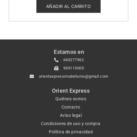
de
5
AÑADIR AL CARRITO
Estamos en
640277962
933113005
orientexpressmodelismo@gmail.com
Orient Express
Quiénes somos
Contacto
Aviso legal
Condiciones de uso y compra
Política de privacidad