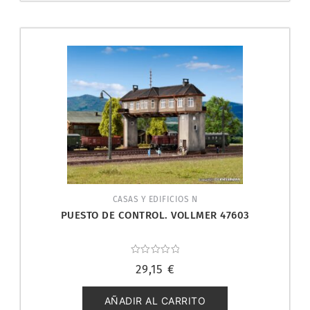
CASAS Y EDIFICIOS N
PUESTO DE CONTROL. VOLLMER 47603
Valorado
29,15
€
con
0
de
5
AÑADIR AL CARRITO