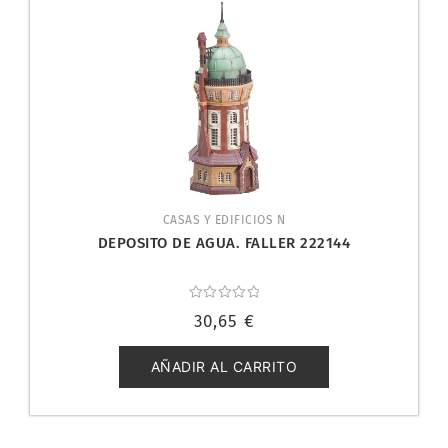
CASAS Y EDIFICIOS N
DEPOSITO DE AGUA. FALLER 222144
Valorado
30,65
€
con
0
de
5
AÑADIR AL CARRITO