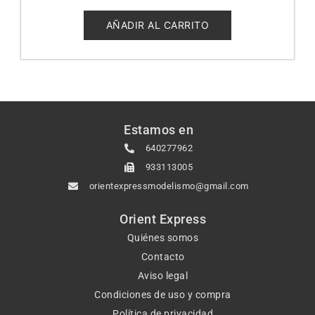
0
de
5
AÑADIR AL CARRITO
Estamos en
640277962
933113005
orientexpressmodelismo@gmail.com
Orient Express
Quiénes somos
Contacto
Aviso legal
Condiciones de uso y compra
Política de privacidad