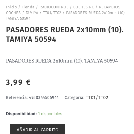
Inicio
/
Tienda
/
RADIOCONTROL
/
COCHES RC
/
RECAMBIOS
COCHES
/
TAMIYA
/
TT01/TT02
/ PASADORES RUEDA 2x10mm (10).
TAMIYA 50594
PASADORES RUEDA 2x10mm (10).
TAMIYA 50594
PASADORES RUEDA 2x10mm (10). TAMIYA 50594
3,99
€
TT01/TT02
Referencia:
4950344505944
Categoría:
PASADORES
Disponibilidad:
1 disponibles
RUEDA
2x10mm
AÑADIR AL CARRITO
(10).