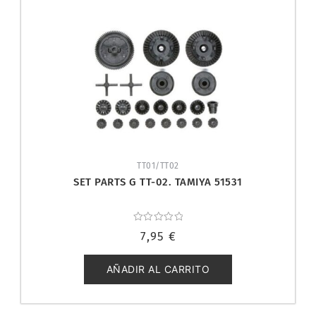
TT01/TT02
SET PARTS G TT-02. TAMIYA 51531
Valorado
7,95
€
con
0
de
5
AÑADIR AL CARRITO