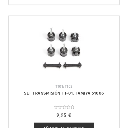
TT01/TT02
SET TRANSMISIÓN TT-01. TAMIYA 51006
Valorado
9,95
€
con
0
de
5