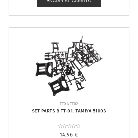
AÑADIR AL CARRITO
TT01/TT02
SET PARTS B TT-01. TAMIYA 51003
Valorado
14,96
€
con