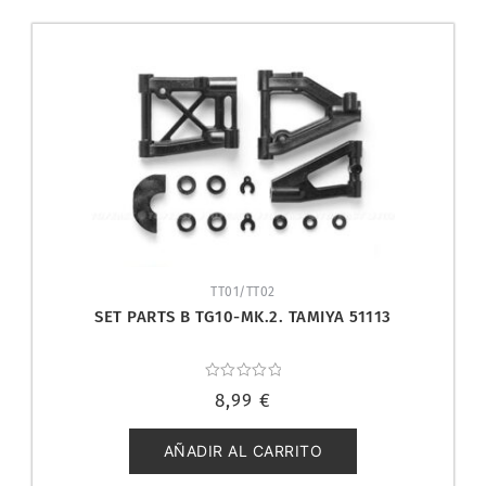
TT01/TT02
SET PARTS B TG10-MK.2. TAMIYA 51113
Valorado
8,99
€
con
0
de
5
AÑADIR AL CARRITO