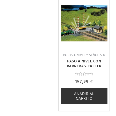
PASOS A NIVEL Y SEÑALES N
PASO A NIVEL CON
BARRERAS. FALLER
222169
Valorado
157,99
€
con
0
de
5
AÑADIR AL
CARRITO