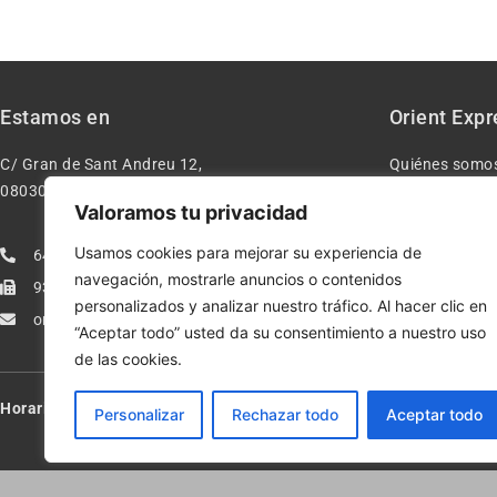
Estamos en
Orient Expr
C/ Gran de Sant Andreu 12,
Quiénes somo
08030 – Barcelona España
Contacto
Valoramos tu privacidad
Aviso legal
Usamos cookies para mejorar su experiencia de
640277962
Condiciones d
navegación, mostrarle anuncios o contenidos
933113005
Política de pr
personalizados y analizar nuestro tráfico. Al hacer clic en
orientexpressmodelismo@gmail.com
Política de co
“Aceptar todo” usted da su consentimiento a nuestro uso
de las cookies.
Horario:
Lun-Vie de 10:00-13:30 y 17:00-20:00 – Sáb de 10:00-13:3
Personalizar
Rechazar todo
Aceptar todo