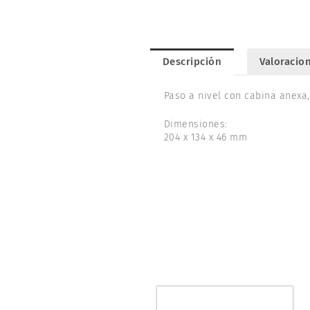
Descripción
Valoracion
Paso a nivel con cabina anexa, 
Dimensiones:
204 x 134 x 46 mm