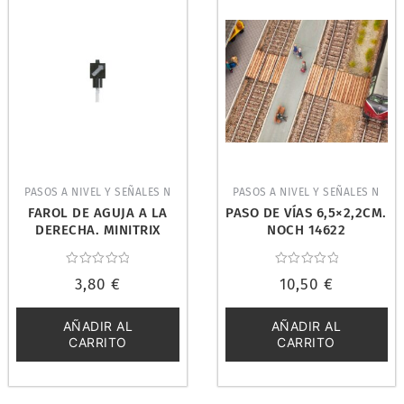
PASOS A NIVEL Y SEÑALES N
PASOS A NIVEL Y SEÑALES N
FAROL DE AGUJA A LA
PASO DE VÍAS 6,5×2,2CM.
DERECHA. MINITRIX
NOCH 14622
66741
Valorado
Valorado
3,80
€
10,50
€
con
con
0
0
de
de
5
5
AÑADIR AL
AÑADIR AL
CARRITO
CARRITO