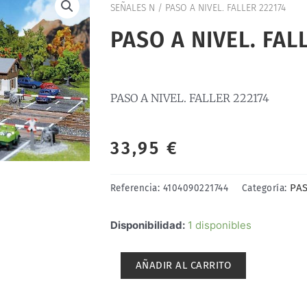
SEÑALES N
/ PASO A NIVEL. FALLER 222174
PASO A NIVEL. FAL
PASO A NIVEL. FALLER 222174
33,95
€
PAS
Referencia:
4104090221744
Categoría:
PASO
Disponibilidad:
1 disponibles
A
NIVEL.
AÑADIR AL CARRITO
FALLER
222174
cantidad