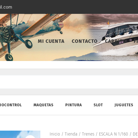
il.com
MI CUENTA
CONTACTO
CARRITO
F
IOCONTROL
MAQUETAS
PINTURA
SLOT
JUGUETES
Inicio
/
Tienda
/
Trenes
/
ESCALA N 1/160
/
DE