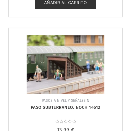
5
AÑADIR AL CARRITO
PASOS A NIVEL Y SEÑALES N
PASO SUBTERRANEO. NOCH 14612
Valorado
13,99
€
con