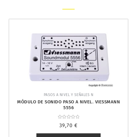
PASOS A NIVEL Y SEÑALES N
MÓDULO DE SONIDO PASO A NIVEL. VIESSMANN
5556
Valorado
39,70
€
con
0
de