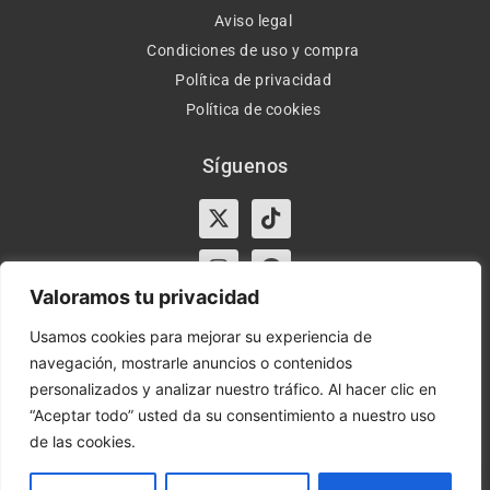
Aviso legal
Condiciones de uso y compra
Política de privacidad
Política de cookies
Síguenos
X-
Instagram
Tiktok
Facebook
twitter
Valoramos tu privacidad
Usamos cookies para mejorar su experiencia de
navegación, mostrarle anuncios o contenidos
Horario:
Lun-Vie de 10:00-13:30 y 17:00-20:00 – Sáb de
personalizados y analizar nuestro tráfico. Al hacer clic en
10:00-13:30
“Aceptar todo” usted da su consentimiento a nuestro uso
de las cookies.
Orient Express | Copyright 2021 © Todos los derechos
reservados.