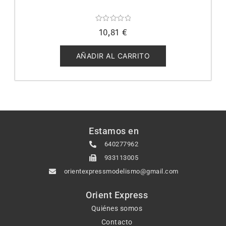
Valorado
10,81
€
con
0
de
5
AÑADIR AL CARRITO
Estamos en
640277962
933113005
orientexpressmodelismo@gmail.com
Orient Express
Quiénes somos
Contacto