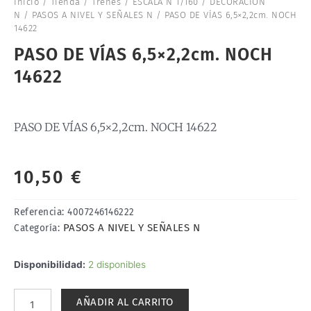
Inicio
/
Tienda
/
Trenes
/
ESCALA N 1/160
/
DECORACION
N
/
PASOS A NIVEL Y SEÑALES N
/ PASO DE VÍAS 6,5×2,2cm. NOCH
14622
PASO DE VÍAS 6,5×2,2cm. NOCH
14622
PASO DE VÍAS 6,5×2,2cm. NOCH 14622
10,50
€
Referencia:
4007246146222
PASOS A NIVEL Y SEÑALES N
Categoría:
PASO
Disponibilidad:
2 disponibles
DE
VÍAS
AÑADIR AL CARRITO
6,5x2,2cm.