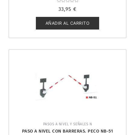
Valorado
33,95
€
con
0
de
5
AÑADIR AL CARRITO
PASOS A NIVEL Y SEÑALES N
PASO A NIVEL CON BARRERAS. PECO NB-51