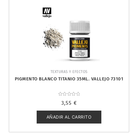
TEXTURAS Y EFECTOS
PIGMENTO BLANCO TITANIO 35ML. VALLEJO 73101
Valorado
3,55
€
con
0
de
5
AÑADIR AL CARRITO