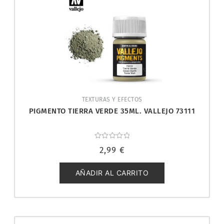
TEXTURAS Y EFECTOS
PIGMENTO TIERRA VERDE 35ML. VALLEJO 73111
Valorado
2,99
€
con
0
de
5
AÑADIR AL CARRITO