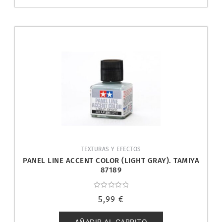
TEXTURAS Y EFECTOS
PANEL LINE ACCENT COLOR (LIGHT GRAY). TAMIYA
87189
Valorado
5,99
€
con
0
de
5
AÑADIR AL CARRITO