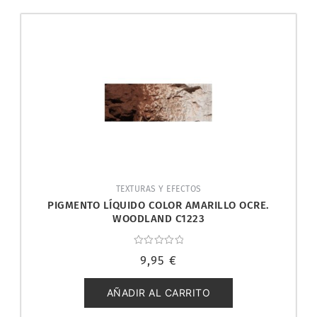
TEXTURAS Y EFECTOS
PIGMENTO LÍQUIDO COLOR AMARILLO OCRE.
WOODLAND C1223
Valorado
9,95
€
con
0
de
5
AÑADIR AL CARRITO