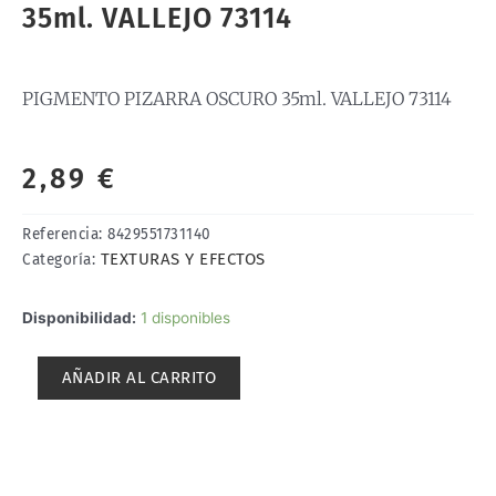
35ml. VALLEJO 73114
PIGMENTO PIZARRA OSCURO 35ml. VALLEJO 73114
2,89
€
Referencia:
8429551731140
TEXTURAS Y EFECTOS
Categoría:
PIGMENTO
Disponibilidad:
1 disponibles
PIZARRA
OSCURO
AÑADIR AL CARRITO
35ml.
VALLEJO
73114
cantidad