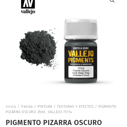
Inicio
/
Tienda
/
PINTURA
/
TEXTURAS Y EFECTOS
/ PIGMENTO
PIZARRA OSCURO 35ml. VALLEJO 73114
PIGMENTO PIZARRA OSCURO