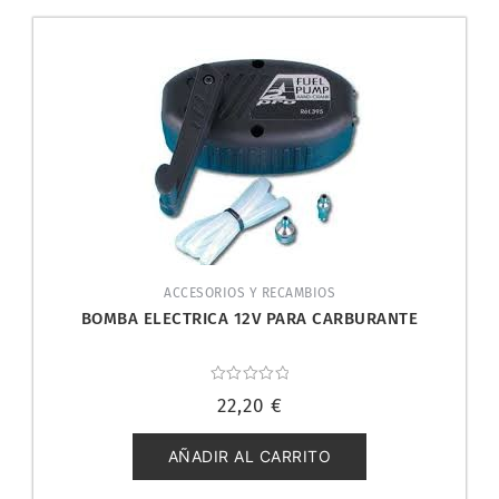
ACCESORIOS Y RECAMBIOS
BOMBA ELECTRICA 12V PARA CARBURANTE
Valorado
22,20
€
con
0
de
5
AÑADIR AL CARRITO