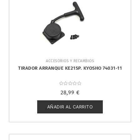
ACCESORIOS Y RECAMBIOS
TIRADOR ARRANQUE KE21SP. KYOSHO 74031-11
Valorado
28,99
€
con
0
de
5
AÑADIR AL CARRITO