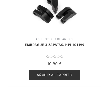
ACCESORIOS Y RECAMBIOS
EMBRAGUE 3 ZAPATAS. HPI 101199
Valorado
10,90
€
con
0
de
5
AÑADIR AL CARRITO