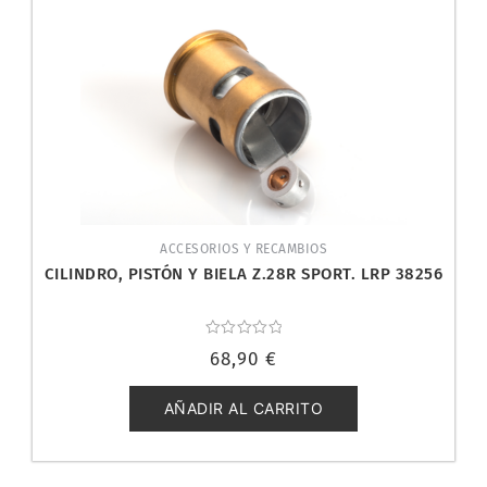
ACCESORIOS Y RECAMBIOS
CILINDRO, PISTÓN Y BIELA Z.28R SPORT. LRP 38256
Valorado
68,90
€
con
0
de
5
AÑADIR AL CARRITO