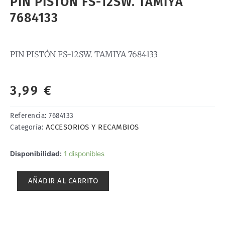
PIN PISTÓN FS-12SW. TAMIYA
7684133
PIN PISTÓN FS-12SW. TAMIYA 7684133
3,99
€
Referencia:
7684133
ACCESORIOS Y RECAMBIOS
Categoría:
PIN
Disponibilidad:
1 disponibles
PISTÓN
FS-
AÑADIR AL CARRITO
12SW.
TAMIYA
7684133
cantidad