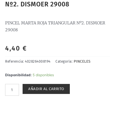
Nº2. DISMOER 29008
PINCEL MARTA ROJA TRIANGULAR Nº2. DISMOER
29008
4,40
€
PINCELES
Referencia:
4028264008194
Categoría:
PINCEL
Disponibilidad:
5 disponibles
MARTA
ROJA
AÑADIR AL CARRITO
TRIANGULAR
Nº2.
DISMOER
29008
cantidad