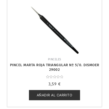
PINCELES
PINCEL MARTA ROJA TRIANGULAR Nº 5/0. DISMOER
29002
Valorado
3,59
€
con
0
de
5
AÑADIR AL CARRITO