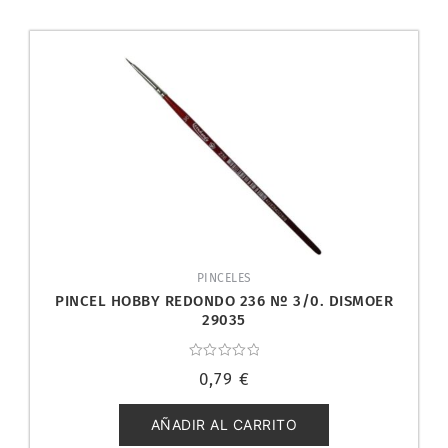
PINCELES
PINCEL HOBBY REDONDO 236 Nº 3/0. DISMOER
29035
Valorado
0,79
€
con
0
de
5
AÑADIR AL CARRITO