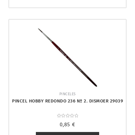
PINCELES
PINCEL HOBBY REDONDO 236 Nº 2. DISMOER 29039
Valorado
0,85
€
con
0
de