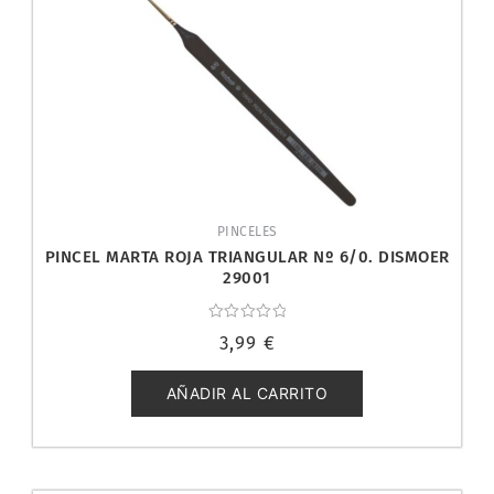
PINCELES
PINCEL MARTA ROJA TRIANGULAR Nº 6/0. DISMOER
29001
Valorado
3,99
€
con
0
de
5
AÑADIR AL CARRITO