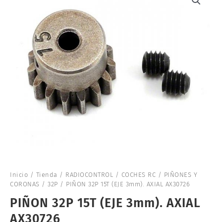
Inicio
/
Tienda
/
RADIOCONTROL
/
COCHES RC
/
PIÑONES Y
CORONAS
/
32P
/ PIÑON 32P 15T (EJE 3mm). AXIAL AX30726
PIÑON 32P 15T (EJE 3mm). AXIAL
AX30726