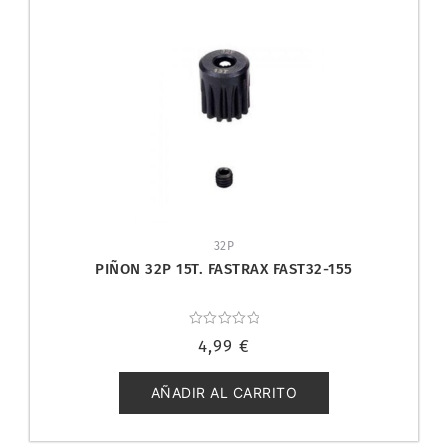
32P
PIÑON 32P 15T. FASTRAX FAST32-155
Valorado
4,99
€
con
0
de
5
AÑADIR AL CARRITO