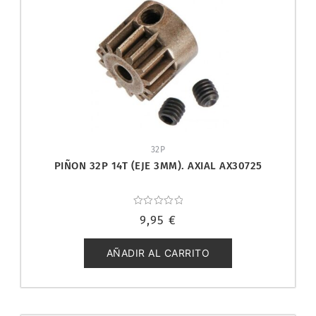
32P
PIÑON 32P 14T (EJE 3MM). AXIAL AX30725
Valorado
9,95
€
con
0
de
5
AÑADIR AL CARRITO