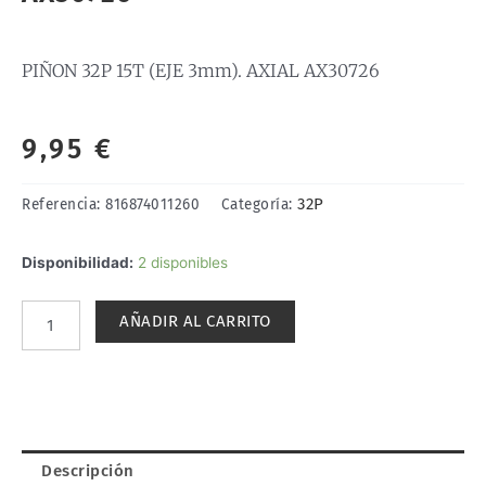
PIÑON 32P 15T (EJE 3mm). AXIAL AX30726
9,95
€
32P
Referencia:
816874011260
Categoría:
PIÑON
Disponibilidad:
2 disponibles
32P
15T
AÑADIR AL CARRITO
(EJE
3mm).
AXIAL
AX30726
cantidad
Descripción