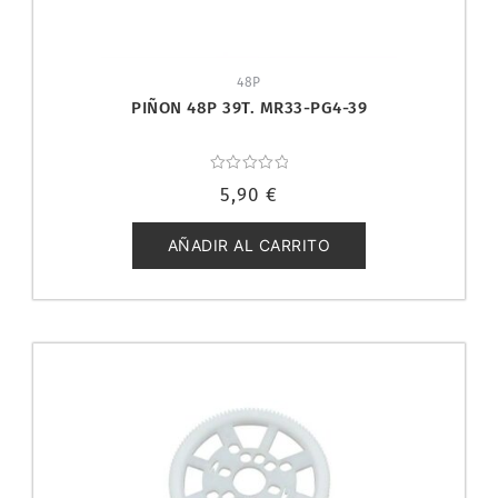
48P
PIÑON 48P 39T. MR33-PG4-39
Valorado
5,90
€
con
0
de
5
AÑADIR AL CARRITO