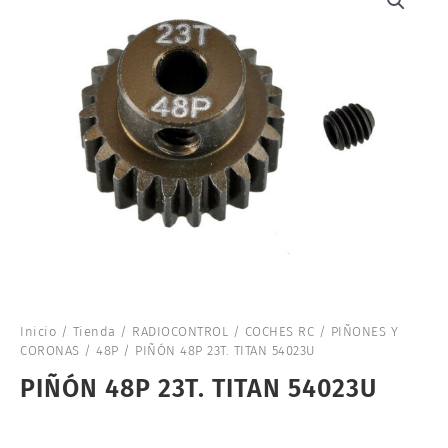
Inicio
/
Tienda
/
RADIOCONTROL
/
COCHES RC
/
PIÑONES Y
CORONAS
/
48P
/ PIÑÓN 48P 23T. TITAN 54023U
PIÑÓN 48P 23T. TITAN 54023U