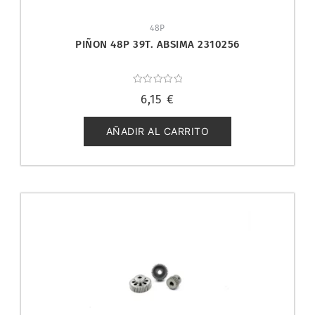
48P
PIÑON 48P 39T. ABSIMA 2310256
Valorado
6,15
€
con
0
de
5
AÑADIR AL CARRITO