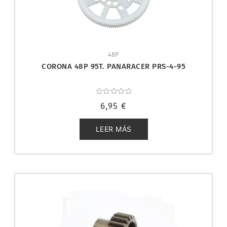
48P
CORONA 48P 95T. PANARACER PRS-4-95
Valorado
6,95
€
con
0
de
5
LEER MÁS