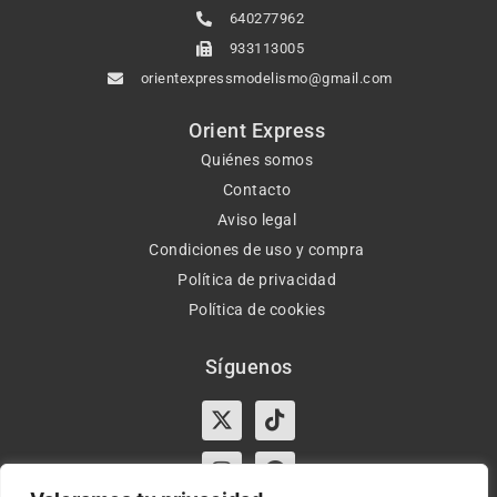
640277962
933113005
orientexpressmodelismo@gmail.com
Orient Express
Quiénes somos
Contacto
Aviso legal
Condiciones de uso y compra
Política de privacidad
Política de cookies
Síguenos
X-
Instagram
Tiktok
Facebook
twitter