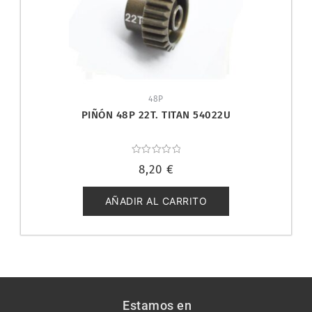
48P
PIÑÓN 48P 22T. TITAN 54022U
Valorado
8,20
€
con
0
de
5
AÑADIR AL CARRITO
Estamos en