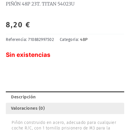
PIÑÓN 48P 23T. TITAN 54023U
8,20
€
48P
Referencia:
710882997502
Categoría:
Sin existencias
Descripción
Valoraciones (0)
Piñón construido en acero, adecuado para cualquier
coche R/C, con 1 tornillo prisionero de M3 para la