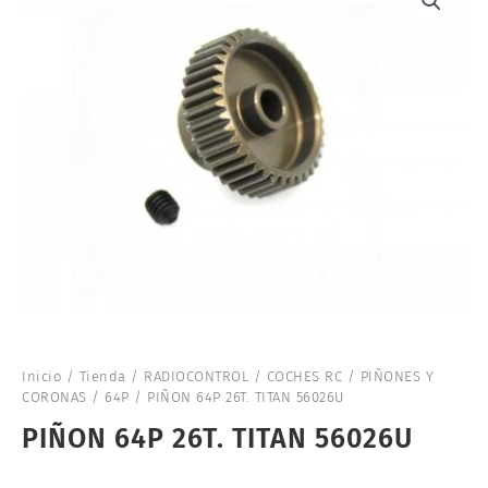
Inicio
/
Tienda
/
RADIOCONTROL
/
COCHES RC
/
PIÑONES Y
CORONAS
/
64P
/ PIÑON 64P 26T. TITAN 56026U
PIÑON 64P 26T. TITAN 56026U