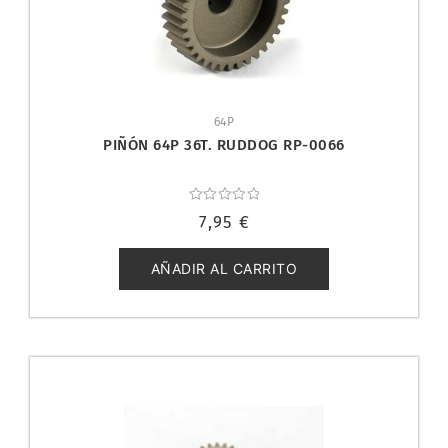
64P
PIÑÓN 64P 36T. RUDDOG RP-0066
Valorado
7,95
€
con
0
de
5
AÑADIR AL CARRITO