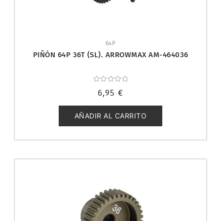
64P
PIÑÓN 64P 36T (SL). ARROWMAX AM-464036
Valorado
6,95
€
con
0
de
5
AÑADIR AL CARRITO