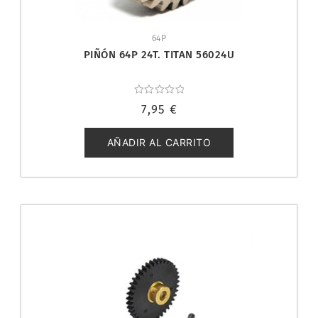
64P
PIÑÓN 64P 24T. TITAN 56024U
Valorado
7,95
€
con
0
de
5
AÑADIR AL CARRITO