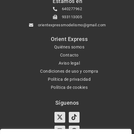
Estamos en
640277962
933113005
orientexpressmodelismo@gmail.com
Orient Express
Quiénes somos
Contacto
Aviso legal
Condiciones de uso y compra
Política de privacidad
Política de cookies
Síguenos
X-
Instagram
Tiktok
Facebook
twitter