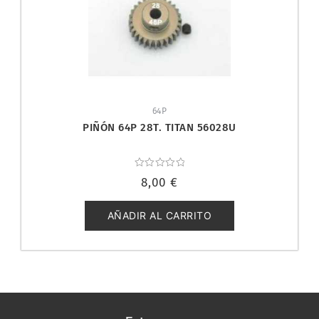
64P
PIÑÓN 64P 28T. TITAN 56028U
Valorado
8,00
€
con
0
de
5
AÑADIR AL CARRITO