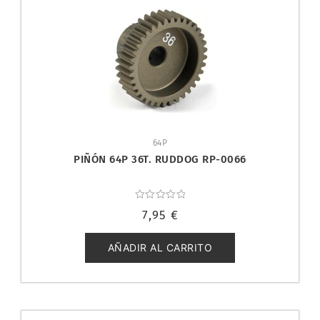
64P
PIÑÓN 64P 36T. RUDDOG RP-0066
Valorado
7,95
€
con
0
de
5
AÑADIR AL CARRITO