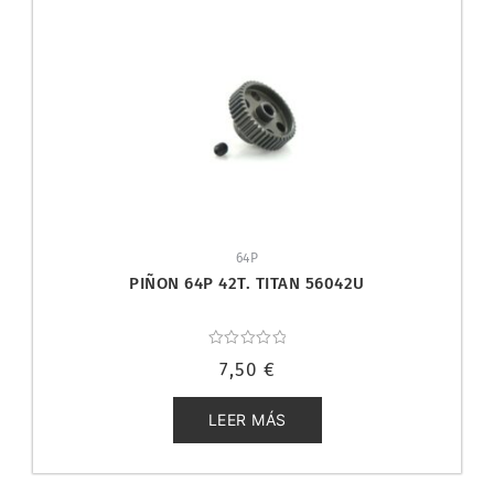
64P
PIÑON 64P 42T. TITAN 56042U
Valorado
7,50
€
con
0
de
5
LEER MÁS