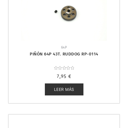
64P
PIÑÓN 64P 43T. RUDDOG RP-0114
Valorado
7,95
€
con
0
de
5
LEER MÁS