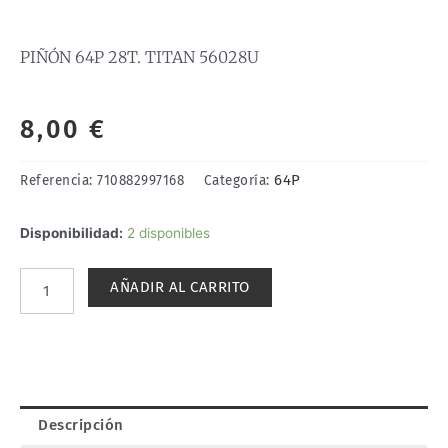
PIÑÓN 64P 28T. TITAN 56028U
8,00
€
64P
Referencia:
710882997168
Categoría:
PIÑÓN
Disponibilidad:
2 disponibles
64P
28T.
AÑADIR AL CARRITO
TITAN
56028U
cantidad
Descripción