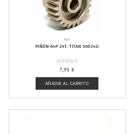
64P
PIÑÓN 64P 24T. TITAN 56024U
Valorado
7,95
€
con
0
de
5
AÑADIR AL CARRITO