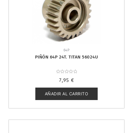
64P
PIÑÓN 64P 24T. TITAN 56024U
Valorado
7,95
€
con
0
de
5
AÑADIR AL CARRITO