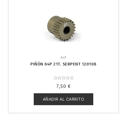
64P
PIÑÓN 64P 21T. SERPENT 120108
Valorado
7,50
€
con
0
de
5
AÑADIR AL CARRITO