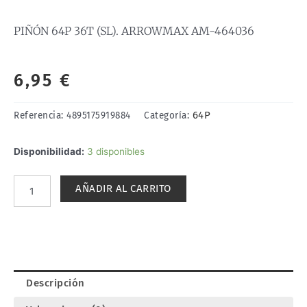
PIÑÓN 64P 36T (SL). ARROWMAX AM-464036
6,95
€
64P
Referencia:
4895175919884
Categoría:
PIÑÓN
Disponibilidad:
3 disponibles
64P
36T
AÑADIR AL CARRITO
(SL).
ARROWMAX
AM-
464036
cantidad
Descripción