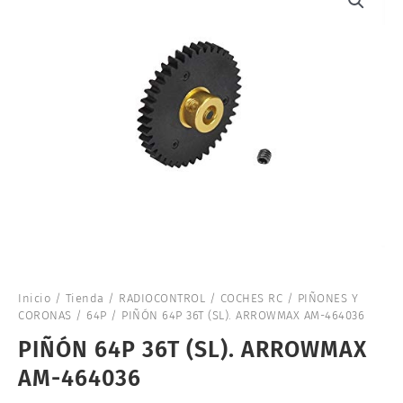
Inicio
/
Tienda
/
RADIOCONTROL
/
COCHES RC
/
PIÑONES Y
CORONAS
/
64P
/ PIÑÓN 64P 36T (SL). ARROWMAX AM-464036
PIÑÓN 64P 36T (SL). ARROWMAX
AM-464036