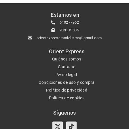
Estamos en
640277962
933113005
orientexpressmodelismo@gmail.com
Orient Express
Quiénes somos
Contacto
Aviso legal
Condiciones de uso y compra
Política de privacidad
Política de cookies
Síguenos
X-
Instagram
Tiktok
Facebook