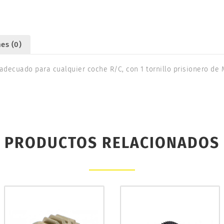
es (0)
adecuado para cualquier coche R/C, con 1 tornillo prisionero de M
PRODUCTOS RELACIONADOS