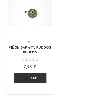
64P
PIÑÓN 64P 44T. RUDDOG
RP-0115
Valorado
7,95
€
con
0
de
5
LEER MÁS