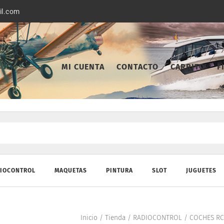
il.com
MI CUENTA
CONTACTO
CARRITO
F
IOCONTROL
MAQUETAS
PINTURA
SLOT
JUGUETES
Inicio
/
Tienda
/
RADIOCONTROL
/
COCHES RC