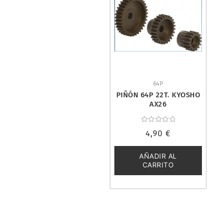
64P
PIÑÓN 64P 22T. KYOSHO
AX26
Valorado
4,90
€
con
0
de
5
AÑADIR AL
CARRITO