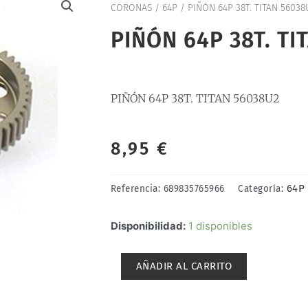
CORONAS
/
64P
/ PIÑÓN 64P 38T. TITAN 56038
PIÑÓN 64P 38T. TI
PIÑÓN 64P 38T. TITAN 56038U2
8,95
€
64P
Referencia:
689835765966
Categoría:
PIÑÓN
Disponibilidad:
1 disponibles
64P
38T.
AÑADIR AL CARRITO
TITAN
56038U2
cantidad