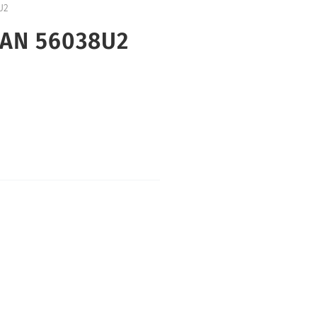
U2
TAN 56038U2