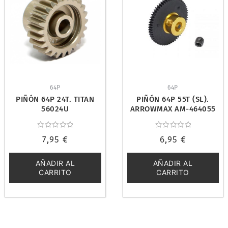
64P
64P
PIÑÓN 64P 24T. TITAN
PIÑÓN 64P 55T (SL).
56024U
ARROWMAX AM-464055
Valorado
Valorado
7,95
€
6,95
€
con
con
0
0
de
de
5
5
AÑADIR AL
AÑADIR AL
CARRITO
CARRITO