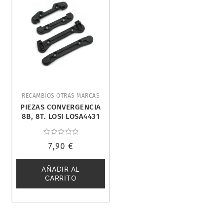
RECAMBIOS OTRAS MARCAS
PIEZAS CONVERGENCIA
8B, 8T. LOSI LOSA4431
Valorado
7,90
€
con
0
de
5
AÑADIR AL
CARRITO