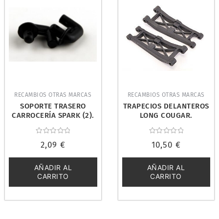
RECAMBIOS OTRAS MARCAS
RECAMBIOS OTRAS MARCAS
SOPORTE TRASERO
TRAPECIOS DELANTEROS
CARROCERÍA SPARK (2).
LONG COUGAR.
NINCO NH94493
SCHUMACHER U4095
Valorado
Valorado
2,09
€
10,50
€
con
con
0
0
de
de
5
5
AÑADIR AL
AÑADIR AL
CARRITO
CARRITO