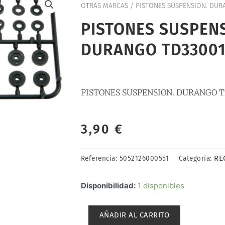
OTRAS MARCAS
/ PISTONES SUSPENSION. DUR
PISTONES SUSPENS
DURANGO TD33001
PISTONES SUSPENSION. DURANGO T
3,90
€
RE
Referencia:
5052126000551
Categoría:
PISTONES
Disponibilidad:
1 disponibles
SUSPENSION.
DURANGO
AÑADIR AL CARRITO
TD330011