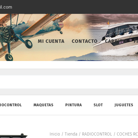
il.com
MI CUENTA
CONTACTO
CARRITO
F
IOCONTROL
MAQUETAS
PINTURA
SLOT
JUGUETES
Inicio
/
Tienda
/
RADIOCONTROL
/
COCHES RC