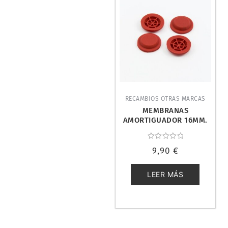
RECAMBIOS OTRAS MARCAS
MEMBRANAS
AMORTIGUADOR 16MM.
ULTIMATE UR1702
Valorado
9,90
€
con
0
de
5
LEER MÁS