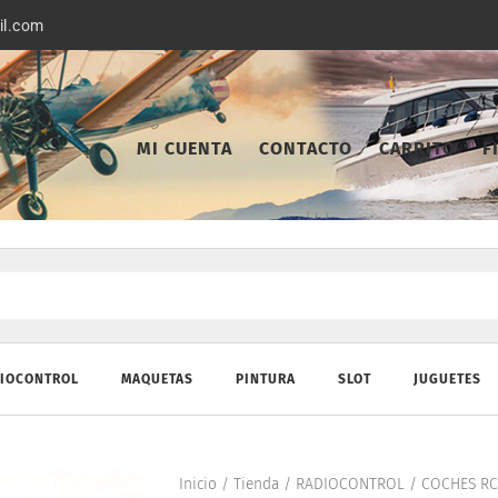
il.com
MI CUENTA
CONTACTO
CARRITO
F
IOCONTROL
MAQUETAS
PINTURA
SLOT
JUGUETES
Inicio
/
Tienda
/
RADIOCONTROL
/
COCHES RC