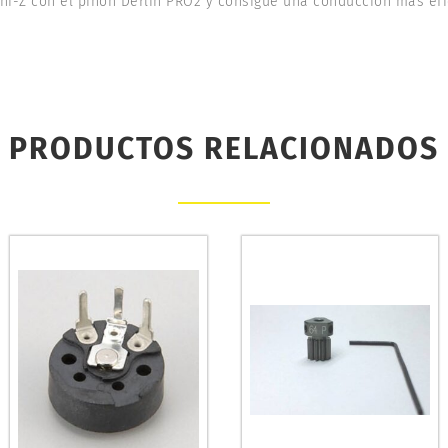
ini-Z con el piñón Derlin PRO2 y consigue una conducción más ef
PRODUCTOS RELACIONADOS