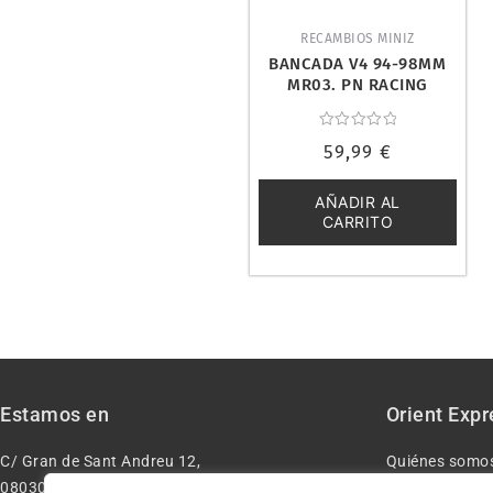
RECAMBIOS MINIZ
BANCADA V4 94-98MM
MR03. PN RACING
MR3311A
Valorado
59,99
€
con
0
de
5
AÑADIR AL
CARRITO
Estamos en
Orient Expr
C/ Gran de Sant Andreu 12,
Quiénes somo
08030 – Barcelona España
Contacto