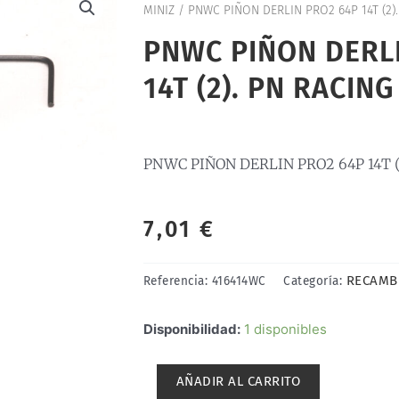
MINIZ
/ PNWC PIÑON DERLIN PRO2 64P 14T (2)
PNWC PIÑON DERL
14T (2). PN RACIN
PNWC PIÑON DERLIN PRO2 64P 14T (
7,01
€
RECAMBI
Referencia:
416414WC
Categoría:
PNWC
Disponibilidad:
1 disponibles
PIÑON
DERLIN
AÑADIR AL CARRITO
PRO2