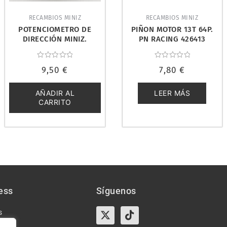
RECAMBIOS MINIZ
RECAMBIOS MINIZ
POTENCIOMETRO DE
PIÑON MOTOR 13T 64P.
DIRECCIÓN MINIZ.
PN RACING 426413
KYOSHO MZ8-4
Valorado
Valorado
9,50
€
7,80
€
con
con
0
0
de
de
5
5
AÑADIR AL
LEER MÁS
CARRITO
ess
Síguenos
X-
Instagram
Tiktok
Facebook
s
twitter