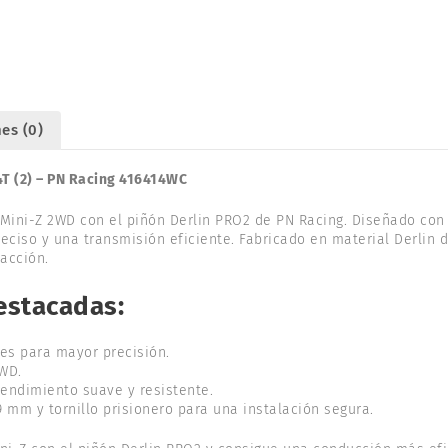
64P
14T
(2).
PN
RACING
es (0)
416414WC
cantidad
T (2) – PN Racing 416414WC
 Mini-Z 2WD con el piñón Derlin PRO2 de PN Racing. Diseñado con 
eciso y una transmisión eficiente. Fabricado en material Derlin d
racción.
estacadas:
tes para mayor precisión.
WD.
rendimiento suave y resistente.
.9 mm y tornillo prisionero para una instalación segura.