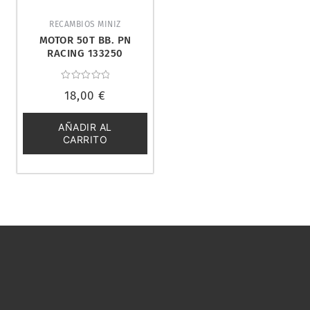
RECAMBIOS MINIZ
MOTOR 50T BB. PN
RACING 133250
Valorado
18,00
€
con
0
de
5
AÑADIR AL
CARRITO