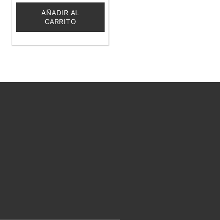
de
5
AÑADIR AL
CARRITO