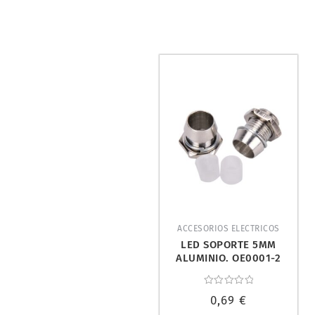
ACCESORIOS ELECTRICOS
LED SOPORTE 5MM
ALUMINIO. OE0001-2
Valorado
0,69
€
con
0