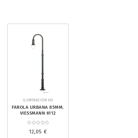
ILUMINACION HO
FAROLA URBANA 85MM.
VIESSMANN 6112
Valorado
12,05
€
con
0