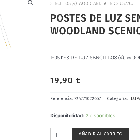
SENCILLOS (4). WOODLAND SCENICS US2265
POSTES DE LUZ SEN
WOODLAND SCENIC
POSTES DE LUZ SENCILLOS (4). WO
19,90
€
ILUM
Referencia:
724771022657
Categoría:
POSTES
Disponibilidad:
2 disponibles
DE
LUZ
AÑADIR AL CARRITO
SENCILLOS