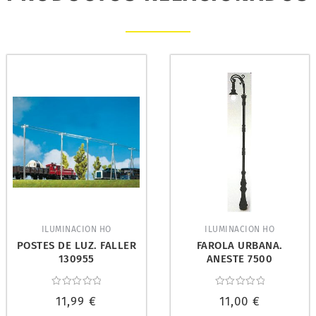
ILUMINACION HO
ILUMINACION HO
POSTES DE LUZ. FALLER
FAROLA URBANA.
130955
ANESTE 7500
Valorado
Valorado
11,99
€
11,00
€
con
con
0
0