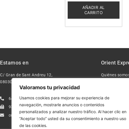
de
5
AÑADIR AL
CARRITO
Estamos en
Orient Expr
C/ Gran de Sant Andreu 12,
Quiénes somo
08030 – Barcelona España
Contacto
Valoramos tu privacidad
Aviso legal
Usamos cookies para mejorar su experiencia de
640277962
Condiciones d
navegación, mostrarle anuncios o contenidos
933113005
Política de pr
personalizados y analizar nuestro tráfico. Al hacer clic en
orientexpressmodelismo@gmail.com
Política de co
“Aceptar todo” usted da su consentimiento a nuestro uso
de las cookies.