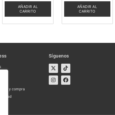
de
de
5
5
AÑADIR AL
AÑADIR AL
CARRITO
CARRITO
ess
Síguenos
X-
Instagram
Tiktok
Facebook
s
twitter
e uso y compra
ivacidad
okies