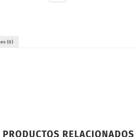
(4).
WOODLAND
SCENICS
US2265
cantidad
es (0)
PRODUCTOS RELACIONADOS