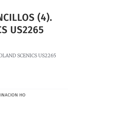
CILLOS (4).
S US2265
ODLAND SCENICS US2265
INACION HO