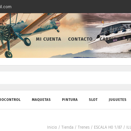
il.com
MI CUENTA
CONTACTO
CARRITO
F
IOCONTROL
MAQUETAS
PINTURA
SLOT
JUGUETES
Inicio
/
Tienda
/
Trenes
/
ESCALA H0 1/87
/
IL